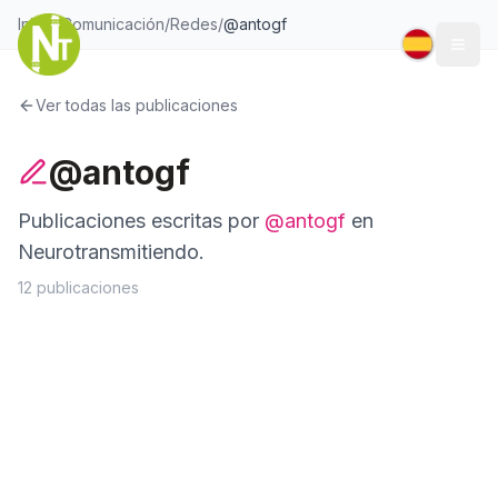
Inicio
/
Comunicación
/
Redes
/
@
antogf
Togg
Ver todas las publicaciones
@antogf
Publicaciones escritas por
@
antogf
en
Neurotransmitiendo.
12
publicaciones