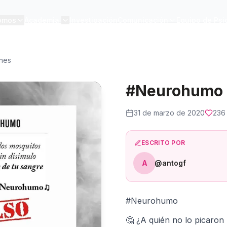
omos
Academia
Investigación
Comunicación
Equipo de Psi
ones
#Neurohumo
31 de marzo de 2020
236
ESCRITO POR
A
@antogf
#Neurohumo
🤔 ¿A quién no lo picaron