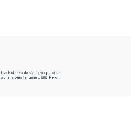
Las historias de vampiros pueden
sonar a pura fantasía… 🧛‍♂️✨ Pero
muchas nacieron de síntomas que
nadie podía explicar.