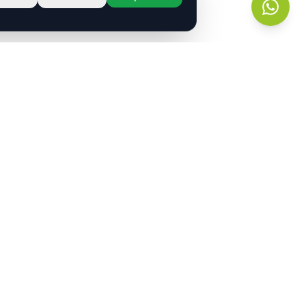
r?
s.
entos
Contacto
contacto@neurotransmitiendo.org
portamiento
+54 9 11 2789-8315
Buenos Aires, Argentina