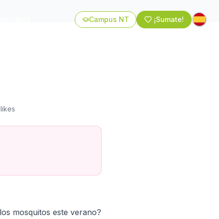
coterapia
Campus NT
¡Sumate!
likes
 los mosquitos este verano?