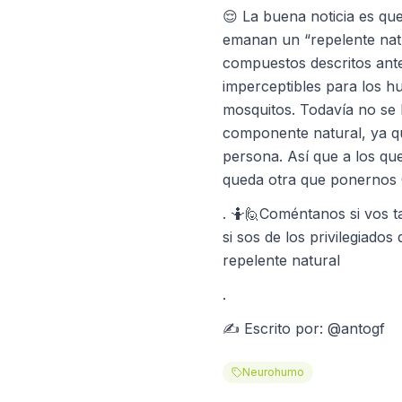
😌 La buena noticia es qu
emanan un “repelente nat
compuestos descritos ante
imperceptibles para los 
mosquitos. Todavía no se 
componente natural, ya q
persona. Así que a los qu
queda otra que ponernos O
. 🤷🙋Coméntanos si vos t
si sos de los privilegiados
repelente natural
.
✍ Escrito por: @antogf
Neurohumo