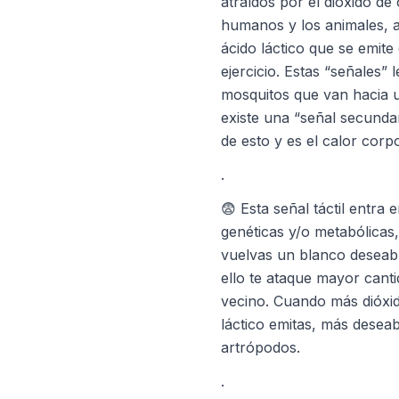
atraídos por el dióxido d
humanos y los animales, 
ácido láctico que se emite
ejercicio. Estas “señales” 
mosquitos que van hacia 
existe una “señal secunda
de esto y es el calor cor
.
😨 Esta señal táctil entra 
genéticas y/o metabólicas,
vuelvas un blanco deseabl
ello te ataque mayor cant
vecino. Cuando más dióxi
láctico emitas, más deseab
artrópodos.
.