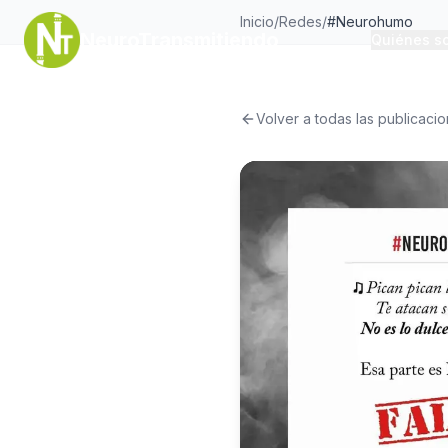
Inicio
/
Redes
/
#Neurohumo
NeuroTransmitiendo
Quiénes s
Volver a todas las publicaci