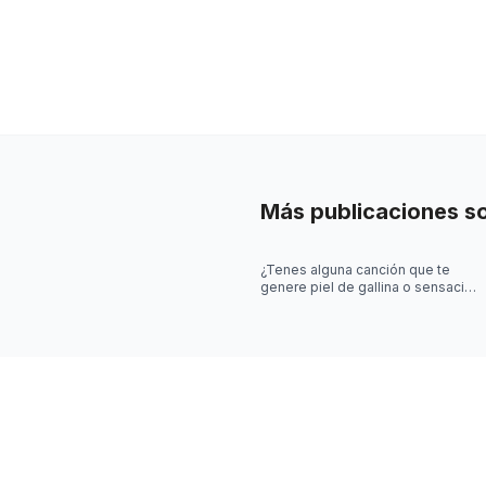
Más publicaciones s
¿Tenes alguna canción que te
genere piel de gallina o sensación
de escalofríos?¿Sentiste que
perdías la noción del tiemp