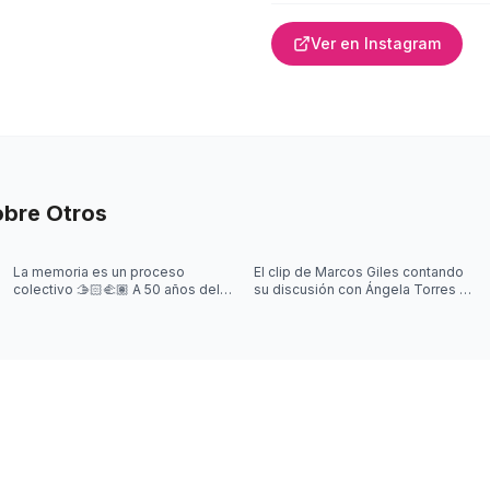
Ver en Instagram
obre
Otros
La memoria es un proceso
El clip de Marcos Giles contando
colectivo 🫱🏻‍🫲🏽 A 50 años del
su discusión con Ángela Torres se
último golpe cívico-militar, es
hizo viral en segundos. Y aunque
nuestro deber mantener viva esa
amamos un buen story
m