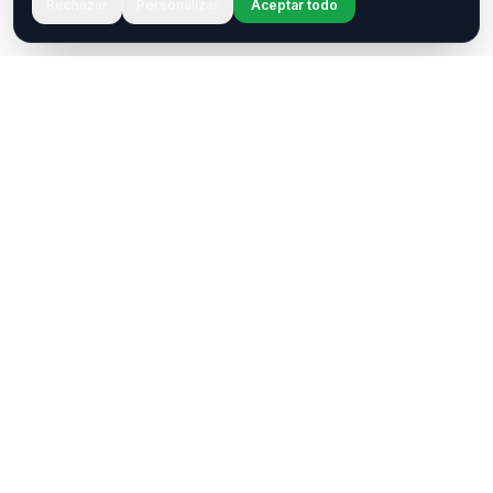
Rechazar
Personalizar
Aceptar todo
¿Tenés una pregunta o querés
colaborar?
Estamos acá para ayudarte. Ponete en contacto
con nosotros.
Contactar
WhatsApp
Enterate de nuestros eventos
NeuroTransmitiendo