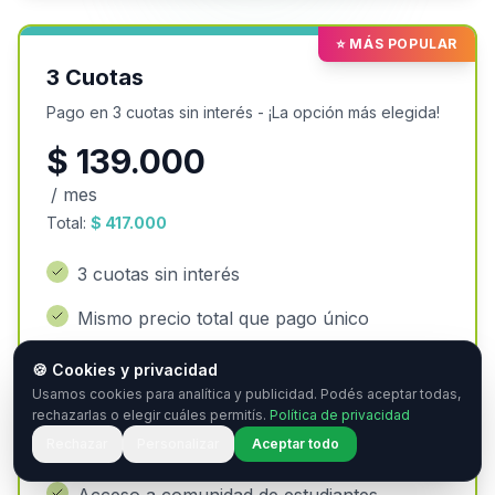
⭐ MÁS POPULAR
3 Cuotas
Pago en 3 cuotas sin interés - ¡La opción más elegida!
$
139.000
/ mes
Total:
$
417.000
3 cuotas sin interés
Mismo precio total que pago único
Acceso a módulos según cronograma
🍪 Cookies y privacidad
Usamos cookies para analítica y publicidad. Podés aceptar todas,
Certificado de finalización
rechazarlas o elegir cuáles permitís.
Política de privacidad
Rechazar
Personalizar
Aceptar todo
Materiales de estudio descargables