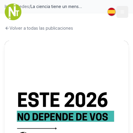
Inicio
/
Redes
/
La ciencia tiene un mensaje para tu “nuevo yo” del 2026 ✨ Poner metas no es un acto de fe: funciona mejor de lo que cre
Togg
Volver a todas las publicaciones