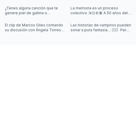
¿Tenes alguna canción que te
La memoria es un proceso
genere piel de gallina o
colectivo 🫱🏻‍🫲🏽 A 50 años del
sensación de escalofríos?
último golpe cívico-militar, es
¿Sentiste que perdías la noción
nuestro deber mantener viva esa
El clip de Marcos Giles contando
Las historias de vampiros pueden
del tiemp
m
su discusión con Ángela Torres
sonar a pura fantasía… 🧛‍♂️✨ Pero
se hizo viral en segundos. Y
muchas nacieron de síntomas
aunque amamos un buen story
que nadie podía explicar.