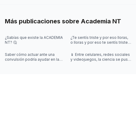
Más publicaciones sobre
Academia NT
¿Sabías que existe la ACADEMIA
¿Te sentís triste y por eso lloras,
NT? 🤔
o lloras y por eso te sentís triste?
🤔 ¡Desliza el post para saber
más!
Saber cómo actuar ante una
📱 Entre celulares, redes sociales
convulsión podría ayudar en la
y videojuegos, la ciencia se puso
vida de la otra persona.
a investigar: ¿qué impacto real
tienen en el rendimi