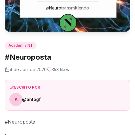
Academia NT
#Neuroposta
4 de abril de 2020
353
likes
ESCRITO POR
A
@antogf
#Neuroposta
.