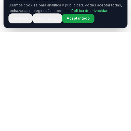
Usamos cookies para analítica y publicidad. Podés aceptar todas,
rechazarlas o elegir cuáles permitís.
Política de privacidad
Rechazar
Personalizar
Aceptar todo
¿Tenés una pregunta o querés
colaborar?
Estamos acá para ayudarte. Ponete en contacto
con nosotros.
Contactar
WhatsApp
Enterate de nuestros eventos