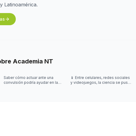
 y Latinoamérica.
mas
obre
Academia NT
Saber cómo actuar ante una
📱 Entre celulares, redes sociales
convulsión podría ayudar en la
y videojuegos, la ciencia se puso
vida de la otra persona.
a investigar: ¿qué impacto real
tienen en el rendimi