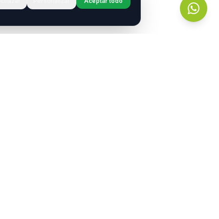
chazar
Personalizar
Aceptar todo
r?
s.
entos
Contacto
contacto@neurotransmitiendo.org
portamiento
+54 9 11 2789-8315
Buenos Aires, Argentina