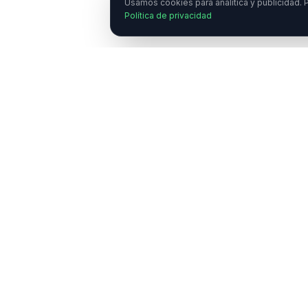
Usamos cookies para analítica y publicidad. P
Política de privacidad
¿
E
C
Enlaces Ráp
NeuroTransmitiendo
Quiénes somo
Comunicar de forma transparente sobre
neurociencias y psicología científica.
Academia
Investigación