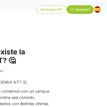
coterapia
Campus NT
¡Sumate!
xiste la
? 🤔
kes
CADEMIA NT? 🤔
o contamos con un campus
online sea cómodo,
ntamos con distintas ofertas