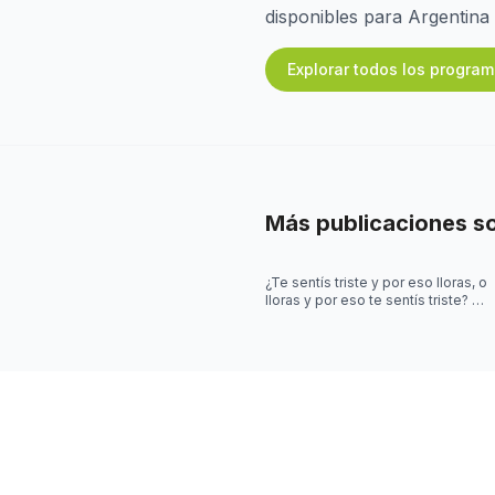
disponibles para Argentina
Explorar todos los progra
Más publicaciones s
¿Te sentís triste y por eso lloras, o
lloras y por eso te sentís triste? 🤔
¡Desliza el post para saber más!