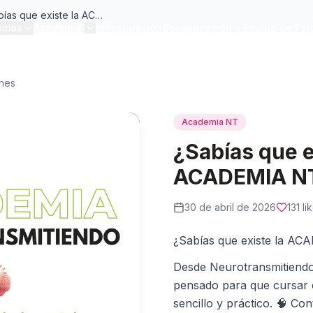
¿Sabías que existe la ACADEMIA NT?
omos
Academia
Investigación
Comunicación
Equipo de Psi
ones
Academia NT
¿Sabías que e
ACADEMIA NT
30 de abril de 2026
131
li
¿Sabías que existe la A
Desde Neurotransmitiend
pensado para que cursar 
sencillo y práctico. 🧠 Co