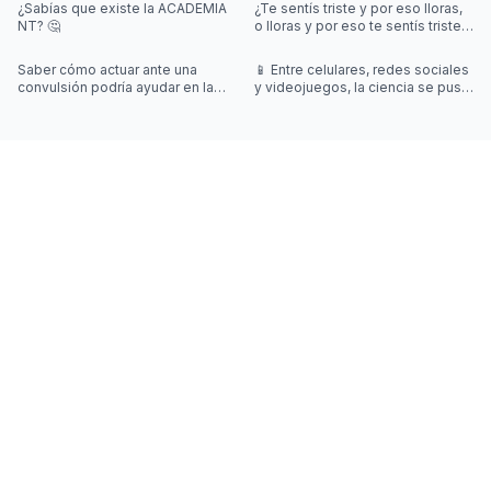
¿Sabías que existe la ACADEMIA
¿Te sentís triste y por eso lloras,
NT? 🤔
o lloras y por eso te sentís triste?
🤔 ¡Desliza el post para saber
más!
Saber cómo actuar ante una
📱 Entre celulares, redes sociales
convulsión podría ayudar en la
y videojuegos, la ciencia se puso
vida de la otra persona.
a investigar: ¿qué impacto real
tienen en el rendimi