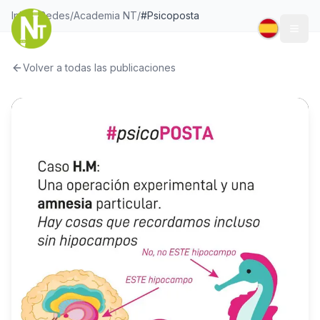
Inicio
/
Redes
/
Academia NT
/
#Psicoposta
Togg
Volver a todas las publicaciones