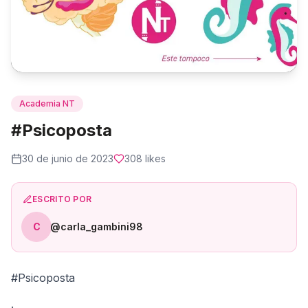
Academia NT
#Psicoposta
30 de junio de 2023
308
likes
ESCRITO POR
C
@carla_gambini98
#Psicoposta
.