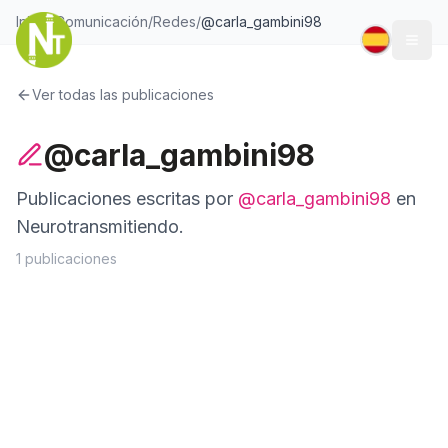
Inicio
/
Comunicación
/
Redes
/
@
carla_gambini98
Togg
Ver todas las publicaciones
@carla_gambini98
Publicaciones escritas por
@
carla_gambini98
en
Neurotransmitiendo.
1
publicaciones