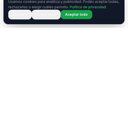
Usamos cookies para analítica y publicidad. Podés aceptar todas,
rechazarlas o elegir cuáles permitís.
Política de privacidad
Rechazar
Personalizar
Aceptar todo
¿Tenés una pregunta o querés
colaborar?
Estamos acá para ayudarte. Ponete en contacto
con nosotros.
Contactar
WhatsApp
Enterate de nuestros eventos