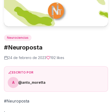
Neurociencias
#Neuroposta
24 de febrero de 2023
192
likes
ESCRITO POR
A
@anto_moretta
#Neuroposta
.