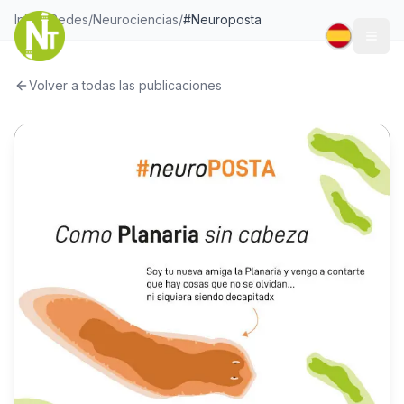
Inicio
/
Redes
/
Neurociencias
/
#Neuroposta
Togg
Volver a todas las publicaciones