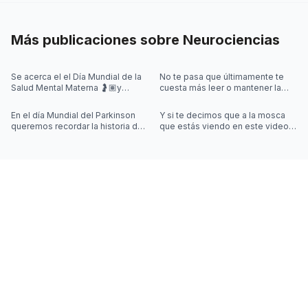
Más publicaciones sobre
Neurociencias
Se acerca el el Día Mundial de la
No te pasa que últimamente te
Salud Mental Materna 🤰🏽y
cuesta más leer o mantener la
quisimos iniciar la semana
concentración al leer? 🤓
hablando de algo que se escucha
En el día Mundial del Parkinson
Y si te decimos que a la mosca
mu
queremos recordar la historia de
que estás viendo en este video
Joy Milne y cómo las
la controla una simulación??
investigaciones sobre el
Desliza las imágenes para sab
Parkinson