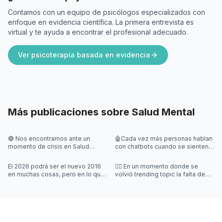
Contamos con un equipo de psicólogos especializados con
enfoque en evidencia científica. La primera entrevista es
virtual y te ayuda a encontrar el profesional adecuado.
Ver psicoterapia basada en evidencia
Más publicaciones sobre
Salud Mental
🔴 Nos encontramos ante un
🤖Cada vez más personas hablan
momento de crisis en Salud
con chatbots cuando se sienten
Mental en Argentina y queremos
solas, angustiadas o
visibilizarlo.
desbordadas. Y eso abre
El 2026 podrá ser el nuevo 2016
👉🏽 En un momento donde se
preguntas impo
en muchas cosas, pero en lo que
volvió trending topic la falta de
respecta a lo que sabemos de la
numeros sobre salud mental, les
depresión, no tanto 🧐
traemos los numeros de este