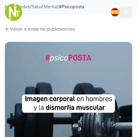
Inicio
/
Redes
/
Salud Mental
/
#Psicoposta
Togg
Volver a todas las publicaciones