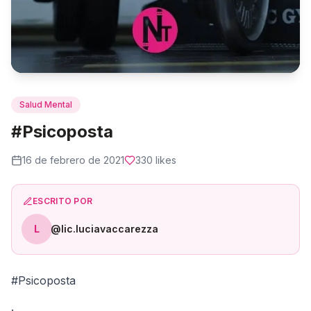
Salud Mental
#Psicoposta
16 de febrero de 2021
330
likes
ESCRITO POR
L
@lic.luciavaccarezza
#Psicoposta
.