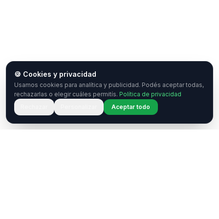
🍪 Cookies y privacidad
Usamos cookies para analítica y publicidad. Podés aceptar todas,
rechazarlas o elegir cuáles permitís.
Política de privacidad
Rechazar
Personalizar
Aceptar todo
¿Tenés una pregunta o querés
colaborar?
Estamos acá para ayudarte. Ponete en contacto
con nosotros.