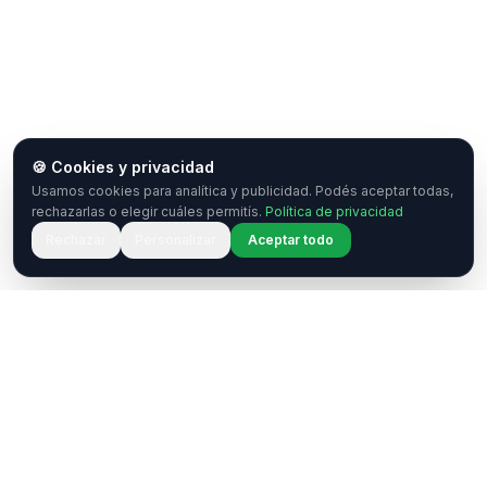
🍪 Cookies y privacidad
Usamos cookies para analítica y publicidad. Podés aceptar todas,
rechazarlas o elegir cuáles permitís.
Política de privacidad
Rechazar
Personalizar
Aceptar todo
¿Tenés una pregunta o querés
colaborar?
Estamos acá para ayudarte. Ponete en contacto
con nosotros.