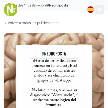
Inicio
/
Redes
/
Investigación
/
#Neuroposta
Togg
Volver a todas las publicaciones