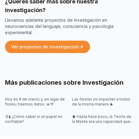
¿Querés saber más sobre nuestra
investigación?
Llevamos adelante proyectos de investigación en
neurociencias del lenguaje, consciencia y psicología
experimental.
Ver proyectos de investigación
Más publicaciones sobre
Investigación
Hoy es 8 de marzo y, en lugar de
Las fiestas no impactan a todos
flores, traemos datos. 📊💜
de la misma manera 🎄
📄🧪 ¿Cómo saber si un paper es
🧠 Hasta hace poco, la Teoría de
confiable?
la Mente era una capacidad que
creíamos exclusivamente
humana. Pero un nuevo estudio
pus