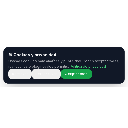
🍪 Cookies y privacidad
Usamos cookies para analítica y publicidad. Podés aceptar todas,
rechazarlas o elegir cuáles permitís.
Política de privacidad
Rechazar
Personalizar
Aceptar todo
¿Tenés una pregunta o querés
colaborar?
Estamos acá para ayudarte. Ponete en contacto