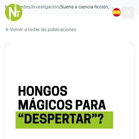
Inicio
/
Redes
/
Investigación
/
Suena a ciencia ficción, pero no lo es ✨.
Togg
Volver a todas las publicaciones