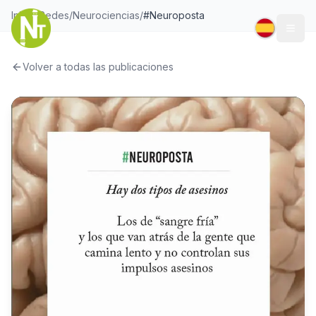
Inicio
/
Redes
/
Neurociencias
/
#Neuroposta
Togg
Volver a todas las publicaciones