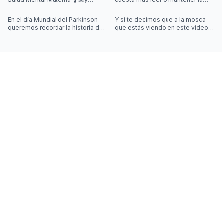
quisimos iniciar la semana
concentración al leer? 🤓
hablando de algo que se escucha
En el día Mundial del Parkinson
Y si te decimos que a la mosca
mu
queremos recordar la historia de
que estás viendo en este video
Joy Milne y cómo las
la controla una simulación??
investigaciones sobre el
Desliza las imágenes para sab
Parkinson