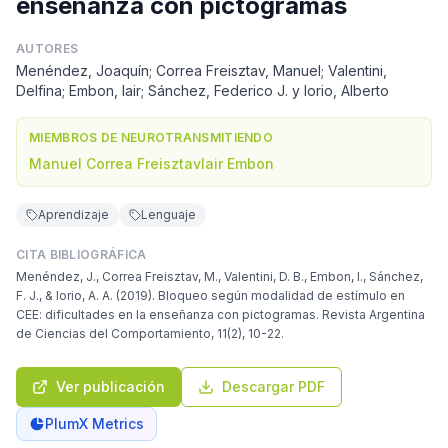
enseñanza con pictogramas
AUTORES
Menéndez, Joaquín; Correa Freisztav, Manuel; Valentini,
Delfina; Embon, Iair; Sánchez, Federico J. y Iorio, Alberto
MIEMBROS DE NEUROTRANSMITIENDO
Manuel Correa Freisztav
Iair Embon
Aprendizaje
Lenguaje
CITA BIBLIOGRÁFICA
Menéndez, J., Correa Freisztav, M., Valentini, D. B., Embon, I., Sánchez,
F. J., & Iorio, A. A. (2019). Bloqueo según modalidad de estímulo en
CEE: dificultades en la enseñanza con pictogramas. Revista Argentina
de Ciencias del Comportamiento, 11(2), 10-22.
Ver publicación
Descargar PDF
PlumX Metrics