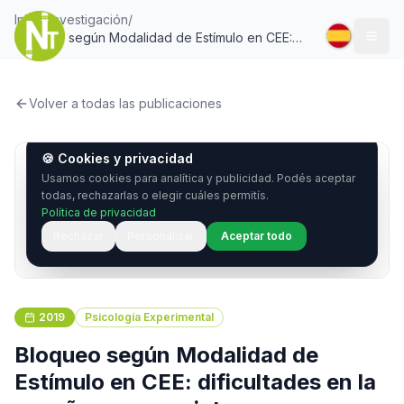
Inicio
/
Investigación
/
Bloqueo según Modalidad de Estímulo en CEE:
Togg
dificultades en la enseñanza con pictogramas
Volver a todas las publicaciones
2019
Psicología Experimental
Bloqueo según Modalidad de
Estímulo en CEE: dificultades en la