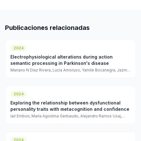
Publicaciones relacionadas
2024
Electrophysiological alterations during action
semantic processing in Parkinson's disease
Mariano N Díaz Rivera, Lucía Amoruso, Yamile Bocanegra, Jazmin
X Suárez, Leonardo Moreno, Edinson Muñoz, Agustina Birba,
Adolfo M García
2024
Exploring the relationship between dysfunctional
personality traits with metacognition and confidence
Iair Embon, María Agostina Gerbaudo, Alejandro Ramos Usaj,
Alberto Andrés Iorio, Pablo Barttfeld, Guillermo Solovey
2024