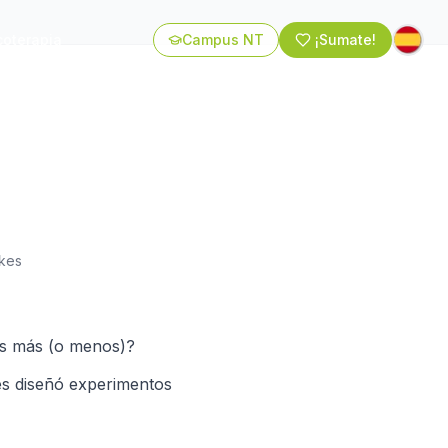
coterapia
Campus NT
¡Sumate!
ikes
s más (o menos)?
es diseñó experimentos