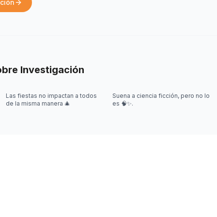
ación
obre
Investigación
Las fiestas no impactan a todos
Suena a ciencia ficción, pero no lo
de la misma manera 🎄
es 🧠✨.