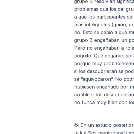
grupo B resolvían signifi
problemas que los del gru
a que los participantes d
más inteligentes (guiño, g
no. Esto se debió a que m
grupo B engañaban un po
Pero no engañaban a role
poquito. Que engañen sólo
porque muy probablemente
si los descubrieran se podr
se “equivocaron”. No podr
hubiesen engañado por m
creíble si los descubriera
no funca muy bien con los
.
🤥 En un estudio posterior
(a.k.a “los mentirosos”) 