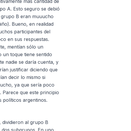
cativamente más cantidad de
po A. Esto seguro se debió
el grupo B eran muuucho
uiño). Bueno, en realidad
uchos participantes del
co en sus respuestas.
te, mentían sólo un
 un toque tiene sentido
 nadie se daría cuenta, y
ían justificar diciendo que
ían decir lo mismo si
ucho, ya que sería poco
n. Parece que este principio
 políticos argentinos.
, dividieron al grupo B
en dos subgrupos. En uno,