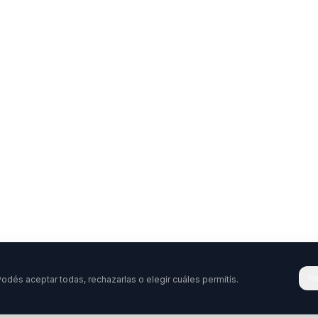
Re
odés aceptar todas, rechazarlas o elegir cuáles permitís.