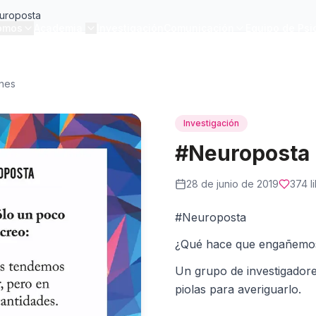
uroposta
omos
Academia
Investigación
Comunicación
Equipo de Psi
ones
Investigación
#Neuroposta
28 de junio de 2019
374
l
#Neuroposta
¿Qué hace que engañemo
Un grupo de investigador
piolas para averiguarlo.