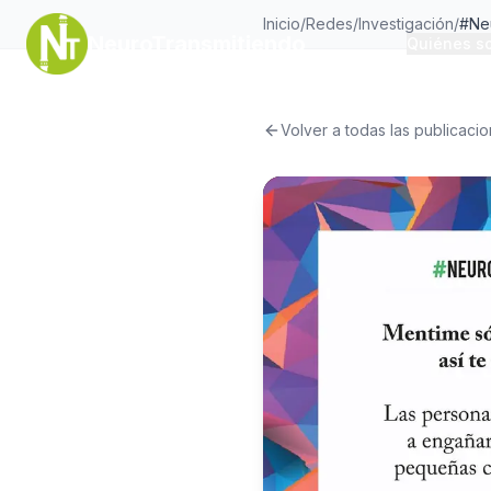
Inicio
/
Redes
/
Investigación
/
#Ne
NeuroTransmitiendo
Quiénes s
Volver a todas las publicaci