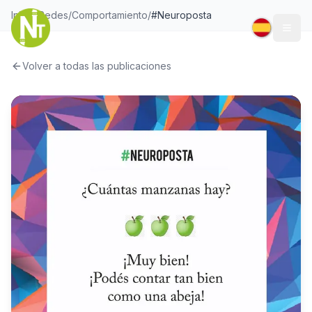
Inicio
/
Redes
/
Comportamiento
/
#Neuroposta
Togg
Volver a todas las publicaciones