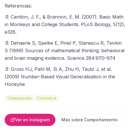
Referencias:
📄 Cantlon, J. F., & Brannon, E. M. (2007). Basic Math
in Monkeys and College Students. PLoS Biology, 5(12),
e328.
📄 Dehaene S, Spelke E, Pinel P, Stanescu R, Tsivkin
S (1999) Sources of mathematical thinking: behavioral
and brain imaging evidence. Science 284:970–974
📄 Gross HJ, Pahl M, Si A, Zhu H, Tautz J, et al.
(2009) Number-Based Visual Generalisation in the
Honeybe
Neuroposta
animal_nt
Ver en Instagram
Más sobre
Comportamiento