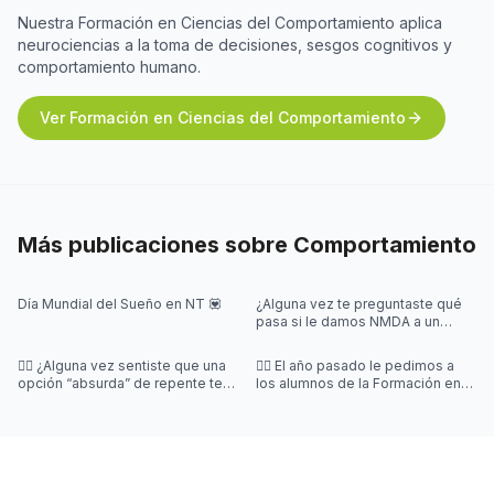
Nuestra Formación en Ciencias del Comportamiento aplica
neurociencias a la toma de decisiones, sesgos cognitivos y
comportamiento humano.
Ver Formación en Ciencias del Comportamiento
Más publicaciones sobre
Comportamiento
Día Mundial del Sueño en NT 💟
¿Alguna vez te preguntaste qué
pasa si le damos NMDA a un
pulpo 🐙? ¡En este posteo te
contamos!
😵‍💫 ¿Alguna vez sentiste que una
👉🏼 El año pasado le pedimos a
opción “absurda” de repente te
los alumnos de la Formación en
hacía elegir más fácil?
Cs del Comportamiento
completen un forms sobre que
les pare