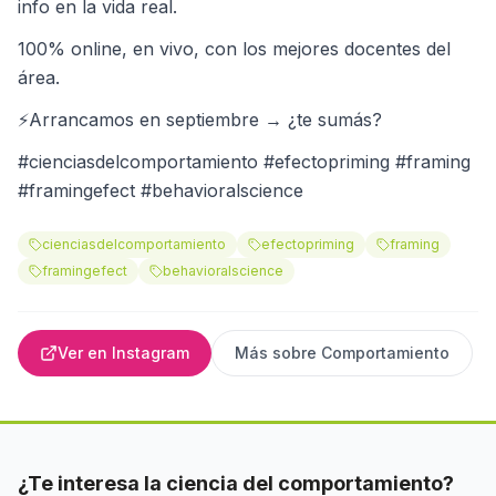
info en la vida real.
100% online, en vivo, con los mejores docentes del
área.
⚡Arrancamos en septiembre → ¿te sumás?
#cienciasdelcomportamiento #efectopriming #framing
#framingefect #behavioralscience
cienciasdelcomportamiento
efectopriming
framing
framingefect
behavioralscience
Ver en Instagram
Más sobre
Comportamiento
¿Te interesa la ciencia del comportamiento?