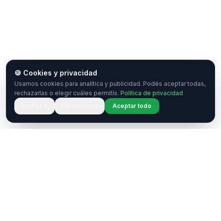
🍪 Cookies y privacidad
Usamos cookies para analítica y publicidad. Podés aceptar todas,
rechazarlas o elegir cuáles permitís.
Política de privacidad
Rechazar
Personalizar
Aceptar todo
¿Tenés una pregunta o querés
colaborar?
Estamos acá para ayudarte. Ponete en contacto
con nosotros.