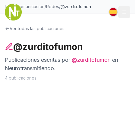
Inicio
/
Comunicación
/
Redes
/
@
zurditofumon
Togg
Ver todas las publicaciones
@zurditofumon
Publicaciones escritas por
@
zurditofumon
en
Neurotransmitiendo.
4
publicaciones