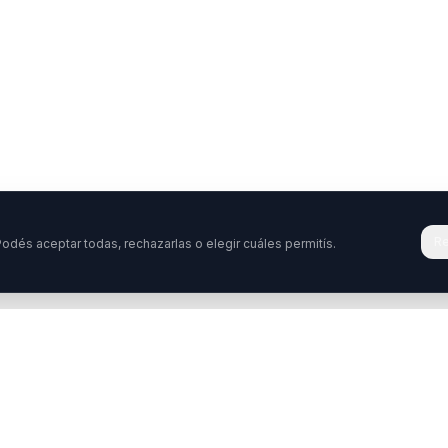
Re
odés aceptar todas, rechazarlas o elegir cuáles permitís.
Tenés una pregunta o querés colabora
stamos acá para ayudarte. Ponete en contacto con nosotro