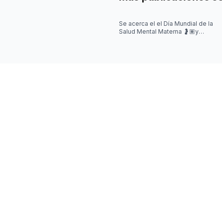
Se acerca el el Día Mundial de la
Salud Mental Materna 🤰🏽y
quisimos iniciar la semana
hablando de algo que se escucha
mu