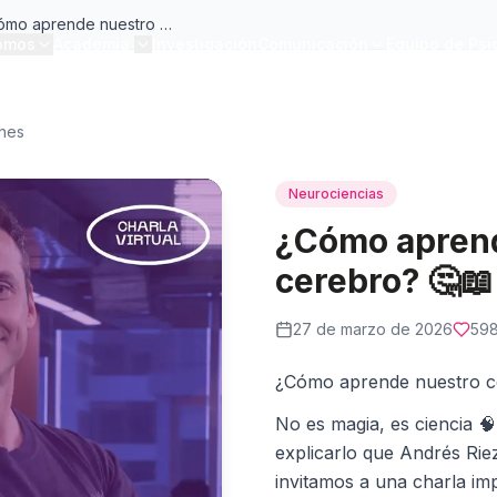
¿Cómo aprende nuestro cerebro?
omos
Academia
Investigación
Comunicación
Equipo de Psi
ones
Neurociencias
¿Cómo apren
cerebro? 🤔📖
27 de marzo de 2026
59
¿Cómo aprende nuestro c
No es magia, es ciencia 🧠
explicarlo que Andrés Rie
invitamos a una charla im