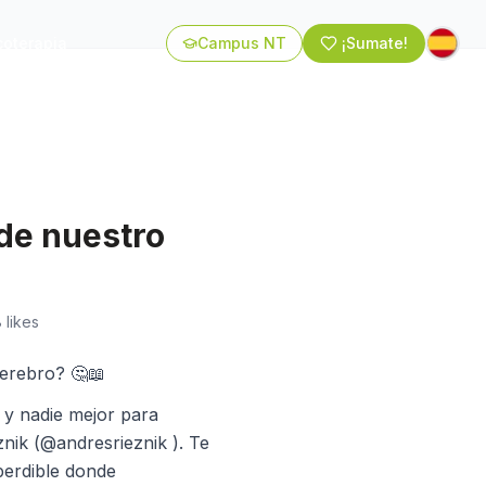
coterapia
Campus NT
¡Sumate!
de nuestro
8
likes
erebro? 🤔📖
 y nadie mejor para
znik (@andresrieznik ). Te
perdible donde