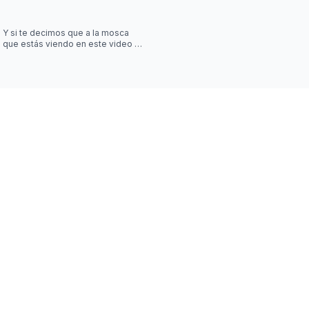
Y si te decimos que a la mosca
que estás viendo en este video la
controla una simulación?? Desliza
las imágenes para sab