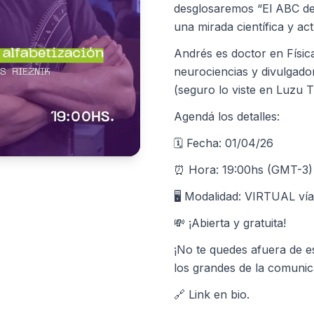
desglosaremos “El ABC de 
una mirada científica y act
Andrés es doctor en Física
neurociencias y divulgado
(seguro lo viste en Luzu T
Agendá los detalles:
🗓️ Fecha: 01/04/26
⏰ Hora: 19:00hs (GMT-3)
🖥️ Modalidad: VIRTUAL v
💸 ¡Abierta y gratuita!
¡No te quedes afuera de 
los grandes de la comunica
🔗 Link en bio.