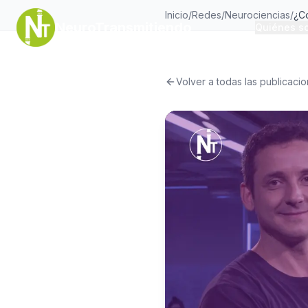
Inicio
/
Redes
/
Neurociencias
/
NeuroTransmitiendo
Quiénes s
Volver a todas las publicaci