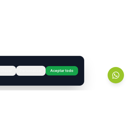
chazar
Personalizar
Aceptar todo
r?
s.