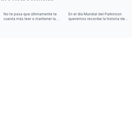
No te pasa que últimamente te
En el día Mundial del Parkinson
cuesta más leer o mantener la
queremos recordar la historia de
concentración al leer? 🤓
Joy Milne y cómo las
investigaciones sobre el
Parkinson