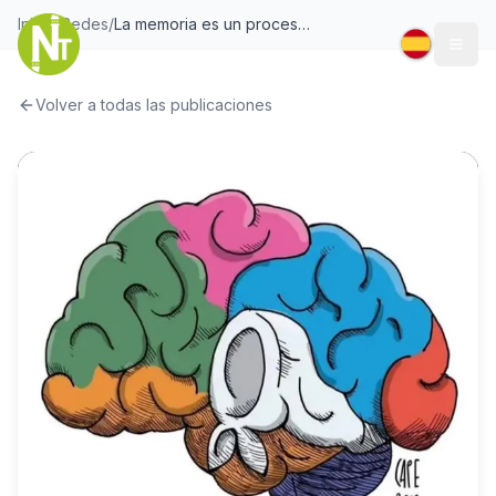
Inicio
/
Redes
/
La memoria es un proceso colectivo ‍ A 50 años del último golpe cívico-militar, es nuestro deber mantener viva esa m
Togg
Volver a todas las publicaciones