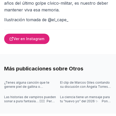
años del último golpe cívico-militar, es nuestro deber
mantener viva esa memoria.
Ilustración tomada de @el_cape_
Ver en Instagram
Más publicaciones sobre
Otros
¿Tenes alguna canción que te
El clip de Marcos Giles contando
genere piel de gallina o
su discusión con Ángela Torres
sensación de escalofríos?
se hizo viral en segundos. Y
¿Sentiste que perdías la noción
aunque amamos un buen story
Las historias de vampiros pueden
La ciencia tiene un mensaje para
del tiemp
sonar a pura fantasía… 🧛‍♂️✨ Pero
tu “nuevo yo” del 2026 ✨ Poner
muchas nacieron de síntomas
metas no es un acto de fe:
que nadie podía explicar.
funciona mejor de lo que cre