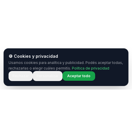
🍪 Cookies y privacidad
Usamos cookies para analítica y publicidad. Podés aceptar todas,
rechazarlas o elegir cuáles permitís.
Política de privacidad
Rechazar
Personalizar
Aceptar todo
¿Tenés una pregunta o querés
colaborar?
Estamos acá para ayudarte. Ponete en contacto