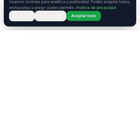
Usamos cookies para analítica y publicidad. Podés aceptar todas,
rechazarlas o elegir cuáles permitís.
Política de privacidad
Rechazar
Personalizar
Aceptar todo
¿Tenés una pregunta o querés
colaborar?
Estamos acá para ayudarte. Ponete en contacto
con nosotros.
Contactar
WhatsApp
Enterate de nuestros eventos