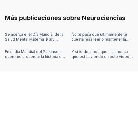
Más publicaciones sobre
Neurociencias
Se acerca el el Día Mundial de la
No te pasa que últimamente te
Salud Mental Materna 🤰🏽y
cuesta más leer o mantener la
quisimos iniciar la semana
concentración al leer? 🤓
hablando de algo que se escucha
En el día Mundial del Parkinson
Y si te decimos que a la mosca
mu
queremos recordar la historia de
que estás viendo en este video
Joy Milne y cómo las
la controla una simulación??
investigaciones sobre el
Desliza las imágenes para sab
Parkinson