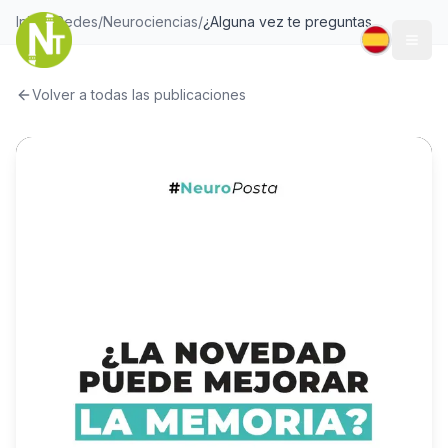
Inicio
/
Redes
/
Neurociencias
/
¿Alguna vez te preguntaste qué cosas pueden favorecer la #memoria?
Togg
Volver a todas las publicaciones