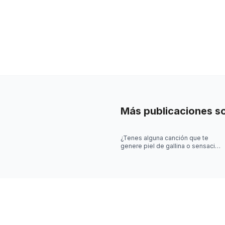
Más publicaciones s
¿Tenes alguna canción que te
genere piel de gallina o sensación
de escalofríos?¿Sentiste que
perdías la noción del tiemp