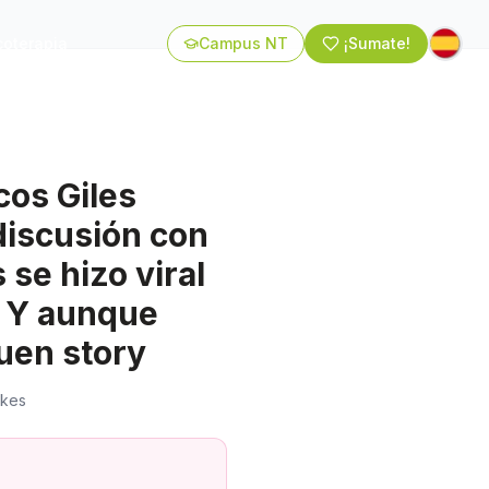
coterapia
Campus NT
¡Sumate!
cos Giles
discusión con
 se hizo viral
 Y aunque
uen story
ikes