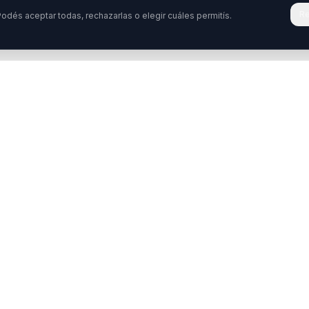
Re
odés aceptar todas, rechazarlas o elegir cuáles permitís.
Tenés una pregunta o querés colabora
stamos acá para ayudarte. Ponete en contacto con nosotro
ontactar
WhatsApp
Enterate de nuestros ev
idos
Programas
s
Diplomatura en Neurociencias
Formación en Ciencias del Com