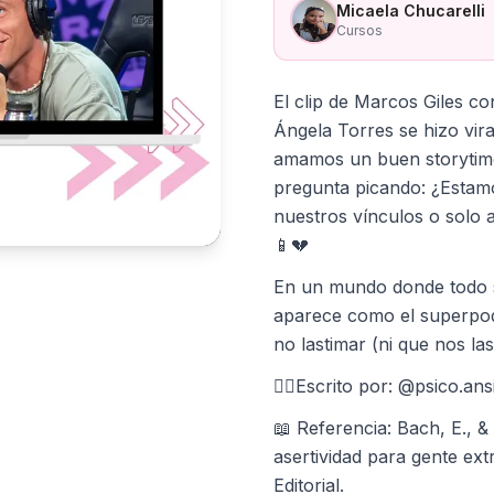
Micaela Chucarelli
Cursos
El clip de Marcos Giles c
Ángela Torres se hizo vir
amamos un buen storytime
pregunta picando: ¿Estamo
nuestros vínculos o solo 
📱💔
En un mundo donde todo se
aparece como el superpo
no lastimar (ni que nos la
✍🏼Escrito por: @psico.ans
📖 Referencia: Bach, E., &
asertividad para gente ext
Editorial.