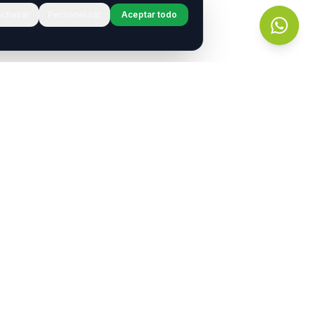
chazar
Personalizar
Aceptar todo
r?
s.
entos
Contacto
contacto@neurotransmitiendo.org
portamiento
+54 9 11 2789-8315