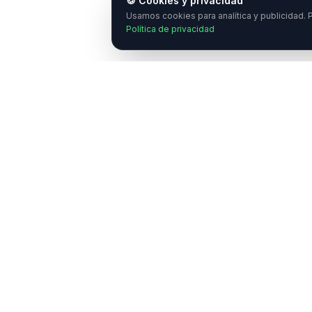
🍪 Cookies y privacidad
Usamos cookies para analítica y publicidad. P
Política de privacidad
¿
E
C
Enlaces Ráp
NeuroTransmitiendo
Quiénes somo
Comunicar de forma transparente sobre
neurociencias y psicología científica.
Academia