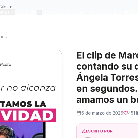
El clip de Marcos Giles contando su discusión con Ángela Torres se hizo viral en segundos. Y aunque amamos un buen story
omos
Academia
Investigación
Comunicación
Equipo de Psi
ones
El clip de Mar
contando su 
Ángela Torres
en segundos.
amamos un b
6 de marzo de 2026
451
l
ESCRITO POR