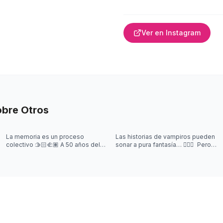
Ver en Instagram
obre
Otros
La memoria es un proceso
Las historias de vampiros pueden
colectivo 🫱🏻‍🫲🏽 A 50 años del
sonar a pura fantasía… 🧛‍♂️✨ Pero
último golpe cívico-militar, es
muchas nacieron de síntomas que
nuestro deber mantener viva esa
nadie podía explicar.
m