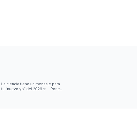
La ciencia tiene un mensaje para
tu “nuevo yo” del 2026 ✨ Poner
metas no es un acto de fe:
funciona mejor de lo que cre