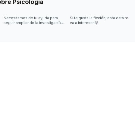
obre
Psicología
Necesitamos de tu ayuda para
Si te gusta la ficción, esta data te
seguir ampliando la investigación
va a interesar 🤓
sobre videojuegos 🎮🤓