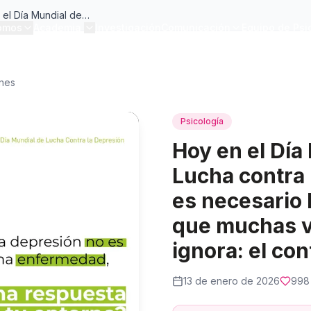
Hoy en el Día Mundial de la Lucha contra la Depresión es necesario hablar de lo que muchas veces se ignora: el contexto
omos
Academia
Investigación
Comunicación
Equipo de Psi
ones
Psicología
Hoy en el Día
Lucha contra 
es necesario 
que muchas v
ignora: el con
13 de enero de 2026
998