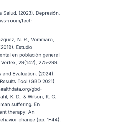
a Salud. (2023). Depresión.
ews-room/fact-
Vázquez, N. R., Vommaro,
(2018). Estudio
ental en población general
 Vertex, 29(142), 275-299.
s and Evaluation. (2024).
 Results Tool (GBD 2021)
.healthdata.org/gbd-
ahl, K. D., & Wilson, K. G.
man suffering. En
nt therapy: An
behavior change (pp. 1–44).