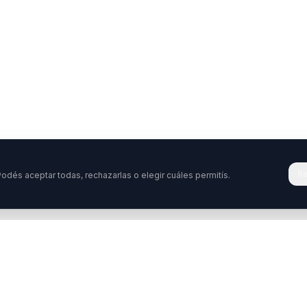
Re
odés aceptar todas, rechazarlas o elegir cuáles permitís.
Tenés una pregunta o querés colabora