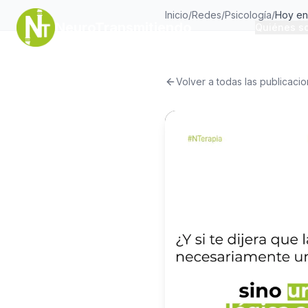
Inicio
/
Redes
/
Psicología
/
NeuroTransmitiendo
Quiénes s
Volver a todas las publicaci