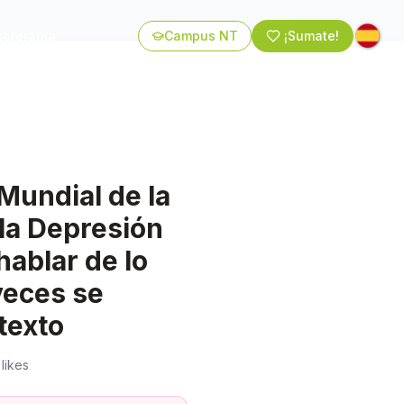
coterapia
Campus NT
¡Sumate!
 Mundial de la
la Depresión
hablar de lo
eces se
texto
likes