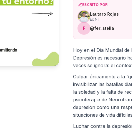
ESCRITO POR
Lautaro Rojas
Ex NT
F
@fer_stella
Hoy en el Día Mundial de 
Depresión es necesario h
veces se ignora: el context
Culpar únicamente a la “q
invisibilizar las batallas d
la soledad y la falta de re
psicoterapia de Neurotra
depresión como una respu
situaciones de vida difíciles
Luchar contra la depresió