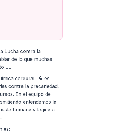
la Lucha contra la
ablar de lo que muchas
o 👈🏼
uímica cerebral” 🧠 es
iarias contra la precariedad,
cursos. En el equipo de
nsmitiendo entendemos la
esta humana y lógica a
.
n es: