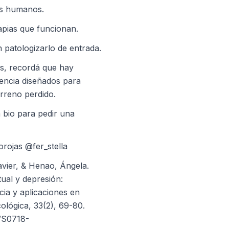
ás humanos.
rapias que funcionan.
n patologizarlo de entrada.
s, recordá que hay
encia diseñados para
erreno perdido.
ra bio para pedir una
rorojas @fer_stella
avier, & Henao, Ángela.
ual y depresión:
cia y aplicaciones en
ológica, 33(2), 69-80.
7/S0718-