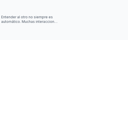
Entender al otro no siempre es
automático. Muchas interacciones
sociales requieren algo más que
escuchar palabras, y jus