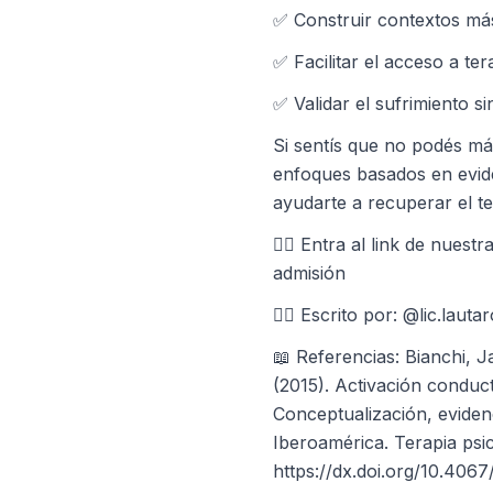
✅ Construir contextos m
✅ Facilitar el acceso a te
✅ Validar el sufrimiento si
Si sentís que no podés má
enfoques basados en evid
ayudarte a recuperar el t
👉🏼 Entra al link de nuest
admisión
✍🏼 Escrito por: @lic.lauta
📖 Referencias: Bianchi, J
(2015). Activación conduct
Conceptualización, eviden
Iberoamérica. Terapia psic
https://dx.doi.org/10.406