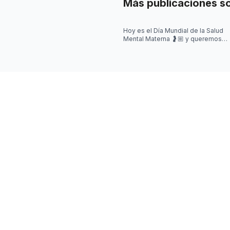
Más publicaciones s
Hoy es el Día Mundial de la Salud
Mental Materna 🤰🏼 y queremos
visibilizar que en este momento,
también pueden aparecer