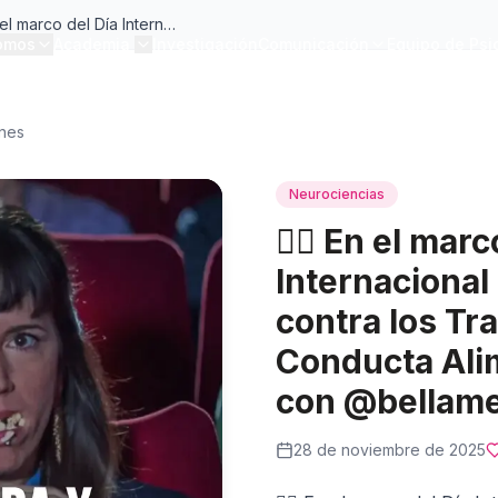
En el marco del Día Internacional de lucha contra los Trastornos de la Conducta Alimentaria, junto con @bellamenteorg
omos
Academia
Investigación
Comunicación
Equipo de Psi
ones
Neurociencias
👉🏼 En el marc
Internacional
contra los Tr
Conducta Alim
con @bellam
28 de noviembre de 2025