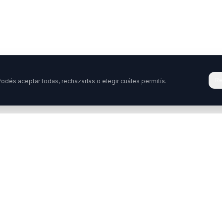
Re
odés aceptar todas, rechazarlas o elegir cuáles permitís.
Tenés una pregunta o querés colabora
stamos acá para ayudarte. Ponete en contacto con nosotro
ontactar
WhatsApp
Enterate de nuestros ev