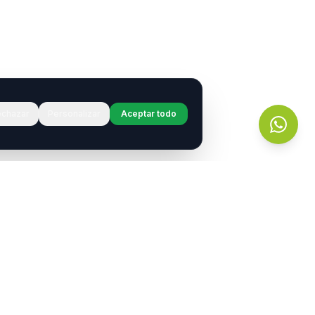
chazar
Personalizar
Aceptar todo
r?
s.
entos