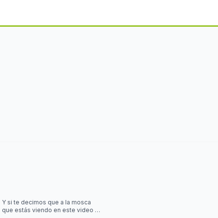
Y si te decimos que a la mosca
que estás viendo en este video la
controla una simulación?? Desliza