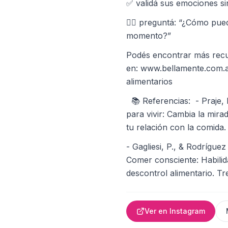
✅ validá sus emociones si
👉🏼 preguntá: “¿Cómo pue
momento?”
Podés encontrar más rec
en: www.bellamente.com.ar
alimentarios
📚 Referencias: - Praje, 
para vivir: Cambia la mira
tu relación con la comida
- Gagliesi, P., & Rodríguez
Comer consciente: Habilida
descontrol alimentario. Tr
Ver en Instagram