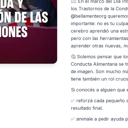
👉🏼 En el marco del Día I
los Trastornos de la Cond
@bellamenteorg queremos
importante: no es tu culp
cerebro aprendió una estra
pero con las herramienta
aprender otras nuevas, má
🤔 Solemos pensar que los
Conducta Alimentaria se tr
de imagen. Son mucho más
tiene también un rol crucia
Si conocés a alguien que 
✅ reforzá cada pequeño a
resultado final.
✅ animale a pedir ayuda ps