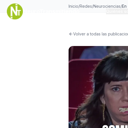
Inicio
/
Redes
/
Neurociencias
/
NeuroTransmitiendo
Quiénes s
Volver a todas las publicaci