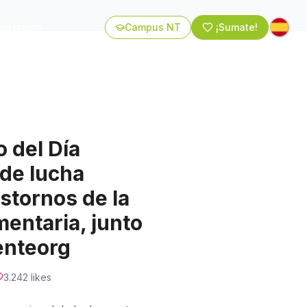
coterapia
Campus NT
¡Sumate!
o del Día
 de lucha
astornos de la
entaria, junto
enteorg
3.242
likes