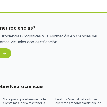
 neurociencias?
rociencias Cognitivas y la Formación en Ciencias del
as virtuales con certificación.
ón
obre
Neurociencias
No te pasa que últimamente te
En el día Mundial del Parkinson
cuesta más leer o mantener la
queremos recordar la historia de
concentración al leer? 🤓
Joy Milne y cómo las