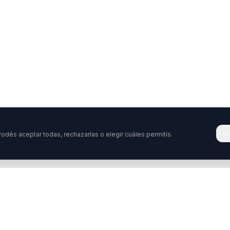
Re
odés aceptar todas, rechazarlas o elegir cuáles permitís.
Tenés una pregunta o querés colabora