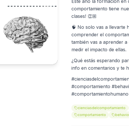
Este año la formación en c
comportamiento tiene nu
clases! 👏🏼
🧠 No solo vas a llevarte
comprender el comportam
también vas a aprender a 
medir el impacto de ellas.
¿Qué estás esperando para 
info en comentarios y te 
#cienciasdelcomportamien
#comportamiento #behavi
#comportamientohumano
cienciasdelcomportamiento
comportamiento
behavio