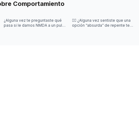
obre
Comportamiento
¿Alguna vez te preguntaste qué
😵‍💫 ¿Alguna vez sentiste que una
pasa si le damos NMDA a un pulpo
opción “absurda” de repente te
🐙? ¡En este posteo te contamos!
hacía elegir más fácil?