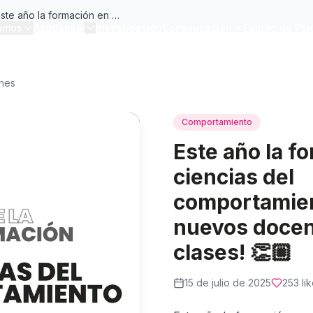
Este año la formación en ciencias del comportamiento tiene nuevos docentes y más clases!
omos
Academia
Investigación
Comunicación
Equipo de Psi
ones
Comportamiento
Este año la f
ciencias del
comportamien
nuevos docen
clases! 👏🏼
15 de julio de 2025
253
li