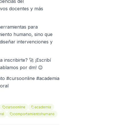
iencias del
evos docentes y más
 herramientas para
iento humano, sino que
diseñar intervenciones y
inscribirte? 🚀 ¡Escribí
hablamos por dm! 😉
to #cursoonline #academia
oral
cursoonline
academia
ral
comportamientohumano