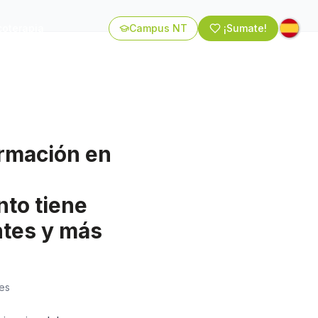
coterapia
Campus NT
¡Sumate!
ormación en
to tiene
tes y más
kes