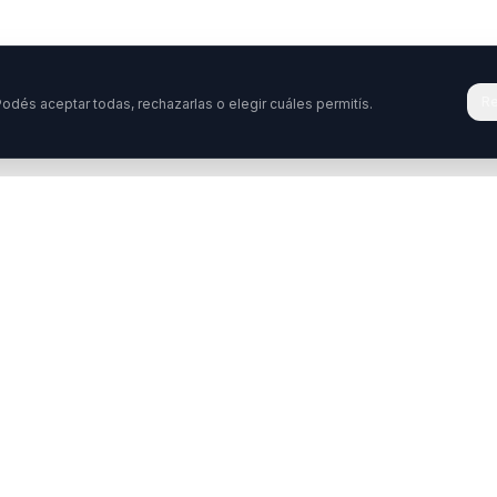
Re
odés aceptar todas, rechazarlas o elegir cuáles permitís.
Tenés una pregunta o querés colabora
stamos acá para ayudarte. Ponete en contacto con nosotro
ontactar
WhatsApp
Enterate de nuestros ev
idos
Programas