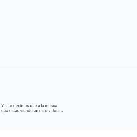
Y si te decimos que a la mosca
que estás viendo en este video la
controla una simulación?? Desliza
las imágenes para sab