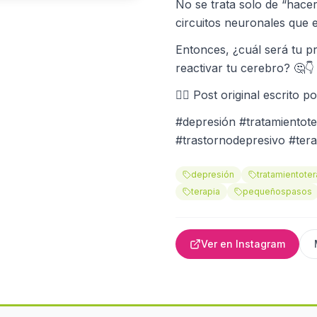
No se trata solo de “hacer
circuitos neuronales que e
Entonces, ¿cuál será tu p
reactivar tu cerebro? 🤔👇
✍🏽 Post original escrito p
#depresión #tratamientote
#trastornodepresivo #ter
depresión
tratamientote
terapia
pequeñospasos
Ver en Instagram