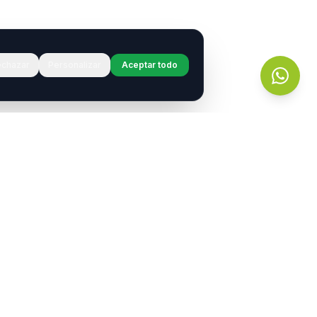
chazar
Personalizar
Aceptar todo
r?
s.
entos
Contacto