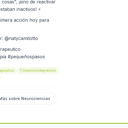
 cosas”, ¡sino de reactivar
staban inactivos! ⚡️
rimera acción hoy para
or: @natycamilotto
rapeutico
apia #pequeñospasos
rapeutico
trastornodepresivo
Más sobre
Neurociencias