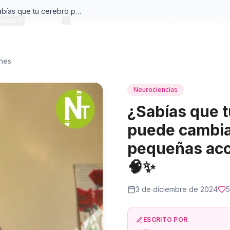
¿Sabías que tu cerebro puede cambiar con pequeñas acciones diarias? ✨
omos
Academia
Investigación
Comunicación
Equipo de Psi
ones
Neurociencias
¿Sabías que t
puede cambia
pequeñas acc
🧠✨
3 de diciembre de 2024
ESCRITO POR