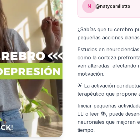
N
@natycamilotto
¿Sabías que tu cerebro p
pequeñas acciones diaria
Estudios en neurociencias
como la corteza prefrontal
ven alteradas, afectando 
motivación.
🌟 La activación conductu
terapéutico que propone a
Iniciar pequeñas actividad
🚶‍♂️ o leer 📚, puede des
neuronales que mejoran e
tiempo.