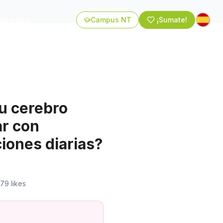
coterapia
Campus NT
¡Sumate!
u cerebro
r con
iones diarias?
579
likes