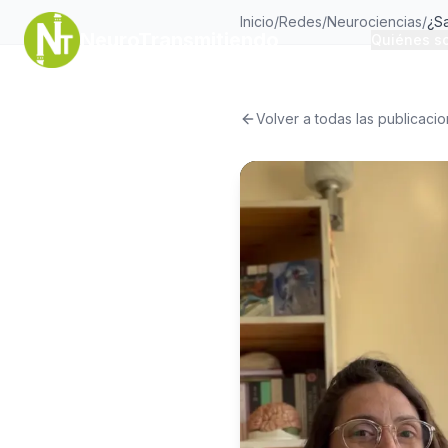
Inicio
/
Redes
/
Neurociencias
/
NeuroTransmitiendo
Quiénes s
Volver a todas las publicaci