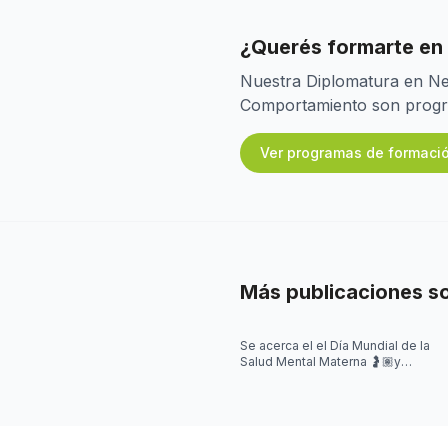
¿Querés formarte en
Nuestra Diplomatura en Neu
Comportamiento son program
Ver programas de formaci
Más publicaciones s
Se acerca el el Día Mundial de la
Salud Mental Materna 🤰🏽y
quisimos iniciar la semana
hablando de algo que se escucha
mu