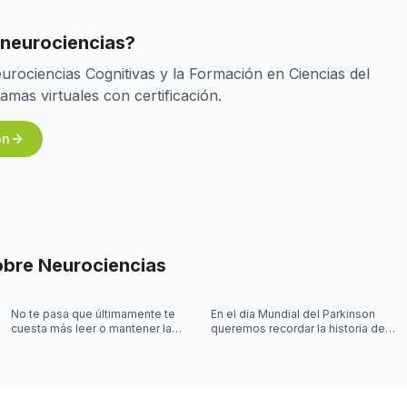
 neurociencias?
rociencias Cognitivas y la Formación en Ciencias del
as virtuales con certificación.
ón
obre
Neurociencias
No te pasa que últimamente te
En el día Mundial del Parkinson
cuesta más leer o mantener la
queremos recordar la historia de
concentración al leer? 🤓
Joy Milne y cómo las
investigaciones sobre el
Parkinson