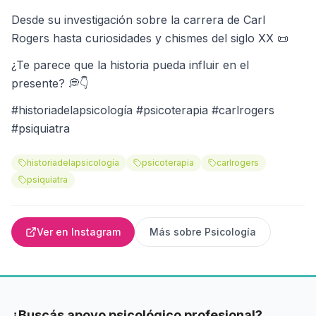
Desde su investigación sobre la carrera de Carl
Rogers hasta curiosidades y chismes del siglo XX 📜
¿Te parece que la historia pueda influir en el
presente? 💭👇
#historiadelapsicología #psicoterapia #carlrogers
#psiquiatra
historiadelapsicología
psicoterapia
carlrogers
psiquiatra
Ver en Instagram
Más sobre
Psicología
¿Buscás apoyo psicológico profesional?