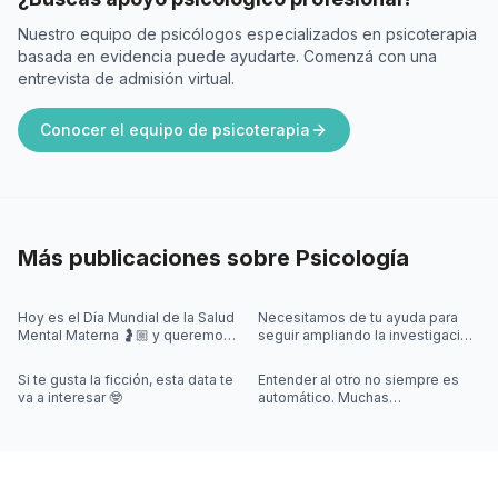
Nuestro equipo de psicólogos especializados en psicoterapia
basada en evidencia puede ayudarte. Comenzá con una
entrevista de admisión virtual.
Conocer el equipo de psicoterapia
Más publicaciones sobre
Psicología
Hoy es el Día Mundial de la Salud
Necesitamos de tu ayuda para
Mental Materna 🤰🏼 y queremos
seguir ampliando la investigación
visibilizar que en este momento,
sobre videojuegos 🎮🤓
también pueden aparecer
Si te gusta la ficción, esta data te
Entender al otro no siempre es
va a interesar 🤓
automático. Muchas
interacciones sociales requieren
algo más que escuchar palabras,
y jus