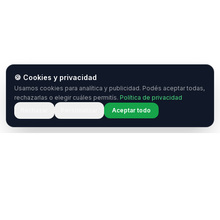
🍪 Cookies y privacidad
Usamos cookies para analítica y publicidad. Podés aceptar todas,
rechazarlas o elegir cuáles permitís.
Política de privacidad
Rechazar
Personalizar
Aceptar todo
¿Tenés una pregunta o querés
colaborar?
Estamos acá para ayudarte. Ponete en contacto
con nosotros.