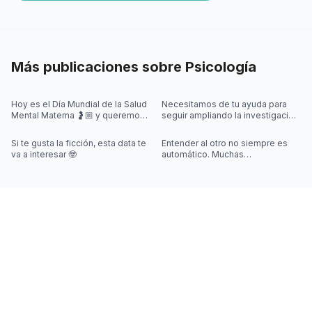
Más publicaciones sobre
Psicología
Hoy es el Día Mundial de la Salud
Necesitamos de tu ayuda para
Mental Materna 🤰🏼 y queremos
seguir ampliando la investigación
visibilizar que en este momento,
sobre videojuegos 🎮🤓
también pueden aparecer
Si te gusta la ficción, esta data te
Entender al otro no siempre es
va a interesar 🤓
automático. Muchas
interacciones sociales requieren
algo más que escuchar palabras,
y jus