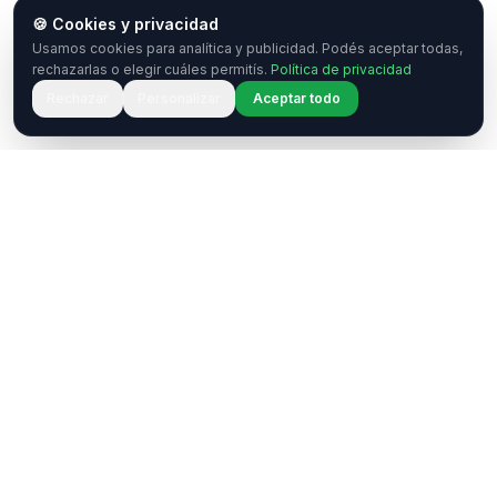
🍪 Cookies y privacidad
Usamos cookies para analítica y publicidad. Podés aceptar todas,
rechazarlas o elegir cuáles permitís.
Política de privacidad
Rechazar
Personalizar
Aceptar todo
¿Tenés una pregunta o querés
colaborar?
Estamos acá para ayudarte. Ponete en contacto
con nosotros.
Contactar
WhatsApp
Enterate de nuestros eventos