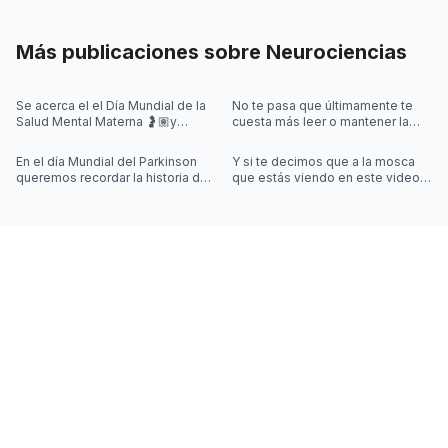
Más publicaciones sobre
Neurociencias
Se acerca el el Día Mundial de la
No te pasa que últimamente te
Salud Mental Materna 🤰🏽y
cuesta más leer o mantener la
quisimos iniciar la semana
concentración al leer? 🤓
hablando de algo que se escucha
En el día Mundial del Parkinson
Y si te decimos que a la mosca
mu
queremos recordar la historia de
que estás viendo en este video
Joy Milne y cómo las
la controla una simulación??
investigaciones sobre el
Desliza las imágenes para sab
Parkinson