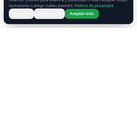
rechazarlas o elegir cuáles permitís.
Política de privacidad
Rechazar
Personalizar
Aceptar todo
¿Tenés una pregunta o querés
colaborar?
Estamos acá para ayudarte. Ponete en contacto
con nosotros.
Contactar
WhatsApp
Enterate de nuestros eventos