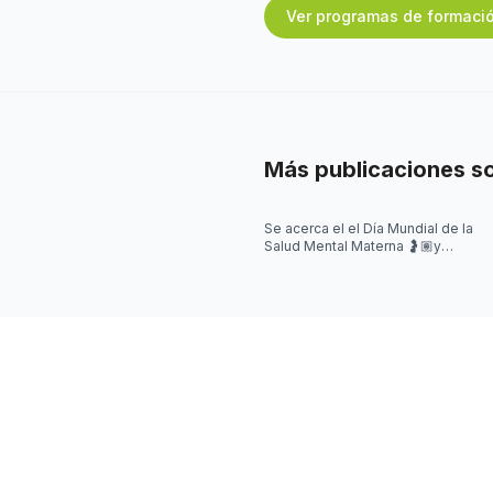
Ver programas de formaci
Más publicaciones s
Se acerca el el Día Mundial de la
Salud Mental Materna 🤰🏽y
quisimos iniciar la semana
hablando de algo que se escucha
mu