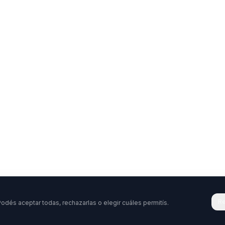
Re
odés aceptar todas, rechazarlas o elegir cuáles permitís.