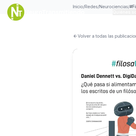
Inicio
/
Redes
/
Neurociencias
/
#F
NeuroTransmitiendo
Quiénes s
Volver a todas las publicaci