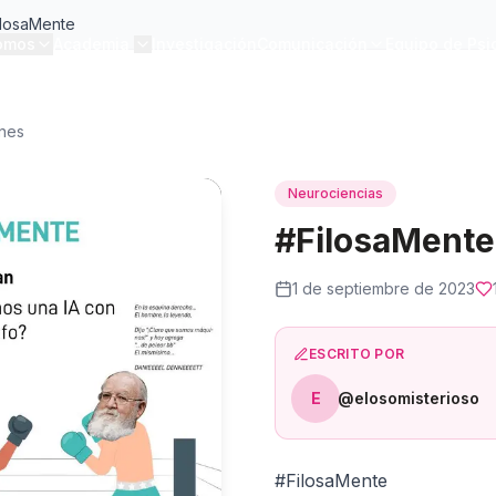
ilosaMente
omos
Academia
Investigación
Comunicación
Equipo de Psi
ones
Neurociencias
#FilosaMente
1 de septiembre de 2023
ESCRITO POR
E
@elosomisterioso
#FilosaMente