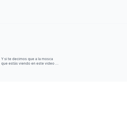
Y si te decimos que a la mosca
que estás viendo en este video la
controla una simulación?? Desliza
las imágenes para sab