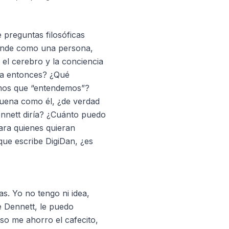
 preguntas filosóficas
onde como una persona,
 el cerebro y la conciencia
ica entonces? ¿Qué
mos que “entendemos”?
suena como él, ¿de verdad
nnett diría? ¿Cuánto puedo
ara quienes quieran
que escribe DigiDan, ¿es
s. Yo no tengo ni idea,
 Dennett, le puedo
aso me ahorro el cafecito,