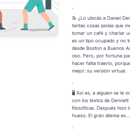
.
📝 ¿Lo ubicás a Daniel Denn
tantas cosas piolas que m
tomar un café y charlar u
es un tipo ocupado y no t
desde Boston a Buenos Ai
oso. Pero, por fortuna pa
hacer falta traerlo, porq
mejor: su versión virtual.
.
🖥️ Así es, a alguien se le
con los textos de Dennett
filosóficas. Después hizo 
hueso. El gran dilema es…
.