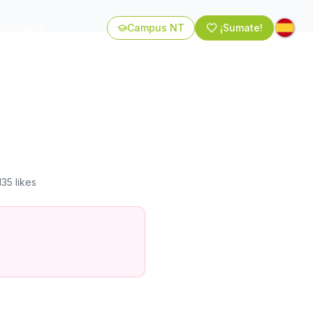
coterapia
Campus NT
¡Sumate!
135
likes