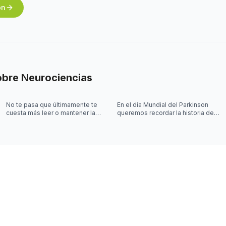
ón
obre
Neurociencias
No te pasa que últimamente te
En el día Mundial del Parkinson
cuesta más leer o mantener la
queremos recordar la historia de
concentración al leer? 🤓
Joy Milne y cómo las
investigaciones sobre el
Parkinson