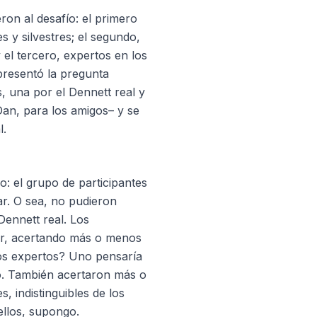
eron al desafío: el primero
 y silvestres; el segundo,
 y el tercero, expertos en los
 presentó la pregunta
s, una por el Dennett real y
iDan, para los amigos– y se
l.
o: el grupo de participantes
r. O sea, no pudieron
 Dennett real. Los
or, acertando más o menos
 los expertos? Uno pensaría
o. También acertaron más o
, indistinguibles de los
ellos, supongo.