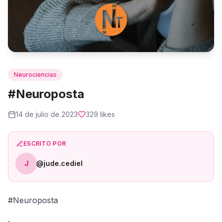
Neurociencias
#Neuroposta
14 de julio de 2023
329
likes
ESCRITO POR
J
@jude.cediel
#Neuroposta
.