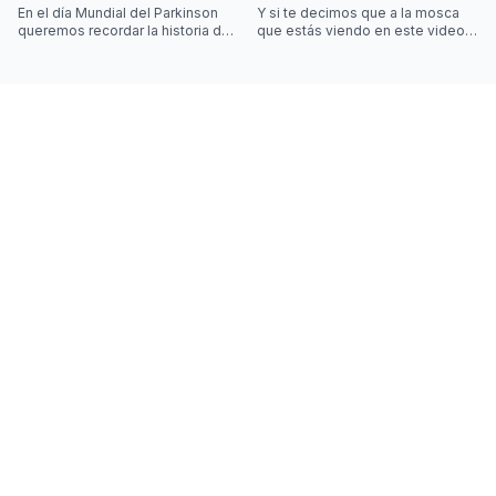
hablando de algo que se escucha
En el día Mundial del Parkinson
Y si te decimos que a la mosca
mu
queremos recordar la historia de
que estás viendo en este video
Joy Milne y cómo las
la controla una simulación??
investigaciones sobre el
Desliza las imágenes para sab
Parkinson