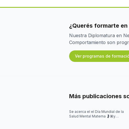
¿Querés formarte en
Nuestra Diplomatura en Neu
Comportamiento son program
Ver programas de formaci
Más publicaciones s
Se acerca el el Día Mundial de la
Salud Mental Materna 🤰🏽y
quisimos iniciar la semana
hablando de algo que se escucha