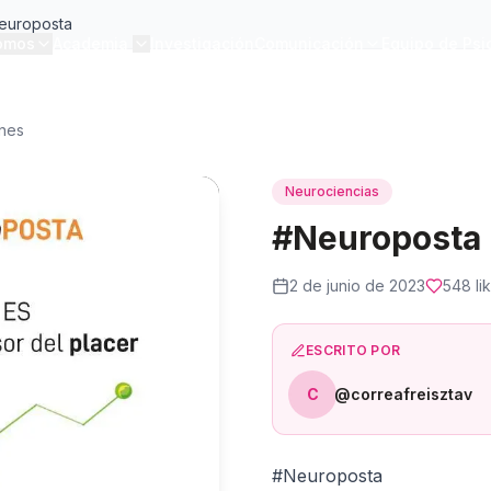
europosta
omos
Academia
Investigación
Comunicación
Equipo de Psi
ones
Neurociencias
#Neuroposta
2 de junio de 2023
548
li
ESCRITO POR
C
@correafreisztav
#Neuroposta