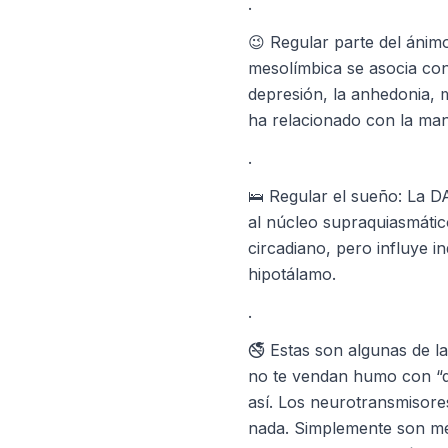
.
😉 Regular parte del ánimo
mesolímbica se asocia con
depresión, la anhedonia, 
ha relacionado con la maní
.
🛌 Regular el sueño: La D
al núcleo supraquiasmático
circadiano, pero influye i
hipotálamo.
.
🚭 Estas son algunas de l
no te vendan humo con “d
así. Los neurotransmisore
nada. Simplemente son me