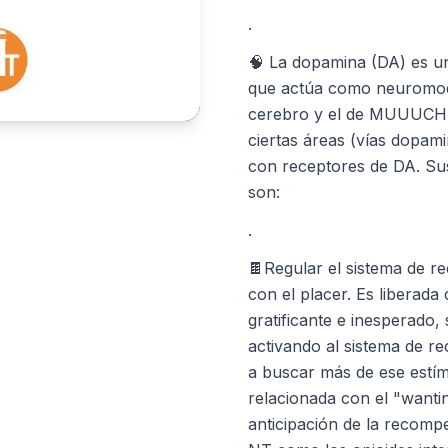
.
🧠 La dopamina (DA) es u
que actúa como neuromod
cerebro y el de MUUUCHA
ciertas áreas (vías dopam
con receptores de DA. Sus
son:
.
🍫Regular el sistema de r
con el placer. Es liberada
gratificante e inesperado, 
activando al sistema de r
a buscar más de ese estím
relacionada con el "wantin
anticipación de la recomp