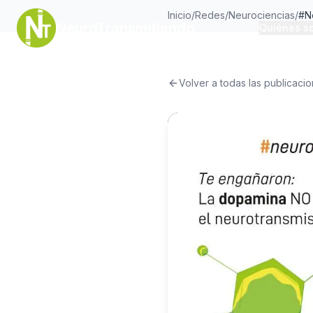
Inicio
/
Redes
/
Neurociencias
/
#N
NeuroTransmitiendo
Quiénes s
Volver a todas las publicaci