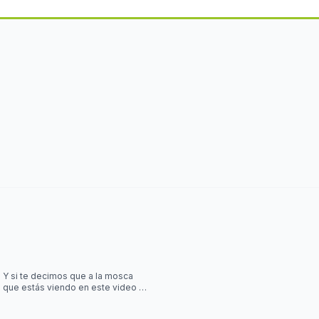
Y si te decimos que a la mosca
que estás viendo en este video la
controla una simulación?? Desliza
las imágenes para sab