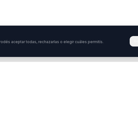
Re
odés aceptar todas, rechazarlas o elegir cuáles permitís.
Tenés una pregunta o querés colabora
stamos acá para ayudarte. Ponete en contacto con nosotro
ontactar
WhatsApp
Enterate de nuestros ev