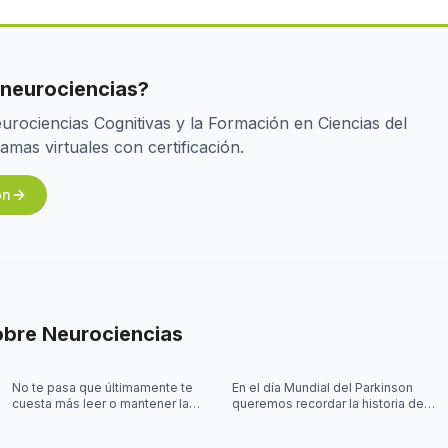
 neurociencias?
rociencias Cognitivas y la Formación en Ciencias del
as virtuales con certificación.
ón
obre
Neurociencias
No te pasa que últimamente te
En el día Mundial del Parkinson
cuesta más leer o mantener la
queremos recordar la historia de
concentración al leer? 🤓
Joy Milne y cómo las
investigaciones sobre el