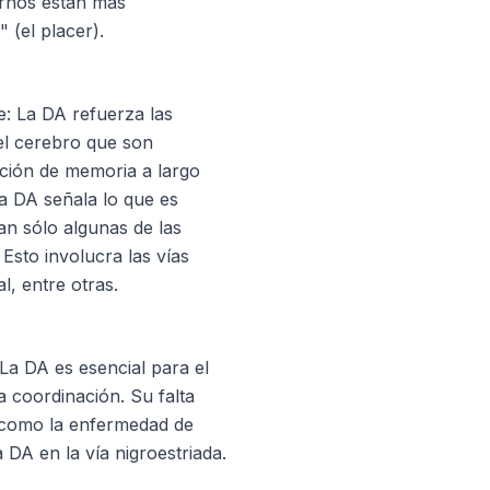
ernos están más
" (el placer).
je: La DA refuerza las
el cerebro que son
ción de memoria a largo
 la DA señala lo que es
an sólo algunas de las
 Esto involucra las vías
l, entre otras.
La DA es esencial para el
a coordinación. Su falta
s como la enfermedad de
DA en la vía nigroestriada.