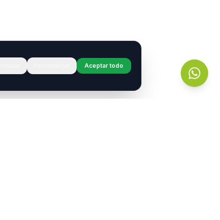
chazar
Personalizar
Aceptar todo
r?
s.
entos