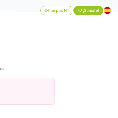
coterapia
Campus NT
¡Sumate!
kes