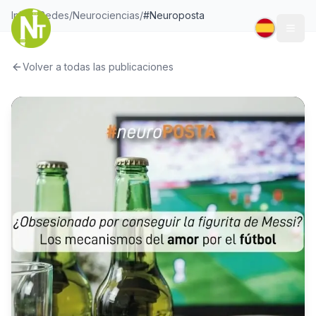
Inicio
/
Redes
/
Neurociencias
/
#Neuroposta
Togg
Volver a todas las publicaciones