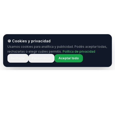
🍪 Cookies y privacidad
Usamos cookies para analítica y publicidad. Podés aceptar todas,
rechazarlas o elegir cuáles permitís.
Política de privacidad
Rechazar
Personalizar
Aceptar todo
¿Tenés una pregunta o querés
colaborar?
Estamos acá para ayudarte. Ponete en contacto
con nosotros.