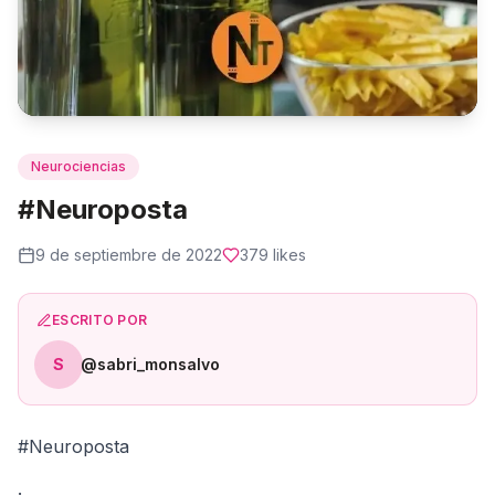
Neurociencias
#Neuroposta
9 de septiembre de 2022
379
likes
ESCRITO POR
S
@sabri_monsalvo
#Neuroposta
.