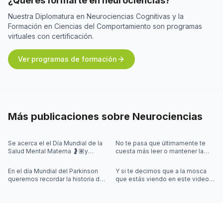
¿Querés formarte en neurociencias?
Nuestra Diplomatura en Neurociencias Cognitivas y la
Formación en Ciencias del Comportamiento son programas
virtuales con certificación.
Ver programas de formación
Más publicaciones sobre
Neurociencias
Se acerca el el Día Mundial de la
No te pasa que últimamente te
Salud Mental Materna 🤰🏽y
cuesta más leer o mantener la
quisimos iniciar la semana
concentración al leer? 🤓
hablando de algo que se escucha
En el día Mundial del Parkinson
Y si te decimos que a la mosca
mu
queremos recordar la historia de
que estás viendo en este video
Joy Milne y cómo las
la controla una simulación??
investigaciones sobre el
Desliza las imágenes para sab
Parkinson