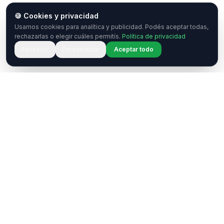
🍪 Cookies y privacidad
Usamos cookies para analítica y publicidad. Podés aceptar todas,
rechazarlas o elegir cuáles permitís.
Política de privacidad
Rechazar
Personalizar
Aceptar todo
¿Tenés una pregunta o querés
colaborar?
Estamos acá para ayudarte. Ponete en contacto
con nosotros.
Contactar
WhatsApp
Enterate de nuestros eventos