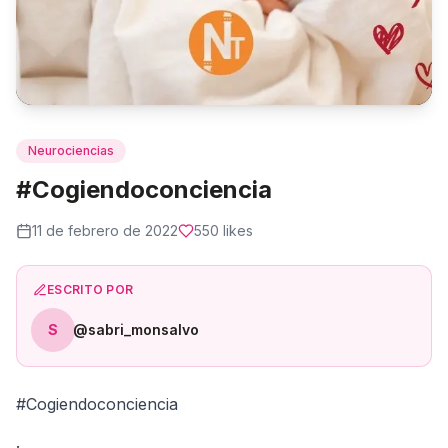
Neurociencias
#Cogiendoconciencia
11 de febrero de 2022
550
likes
ESCRITO POR
S
@sabri_monsalvo
#Cogiendoconciencia
.