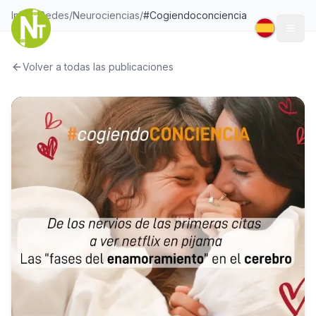
Inicio
/
Redes
/
Neurociencias
/
#Cogiendoconciencia
Togg
Volver a todas las publicaciones