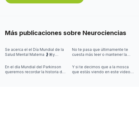
Más publicaciones sobre
Neurociencias
Se acerca el el Día Mundial de la
No te pasa que últimamente te
Salud Mental Materna 🤰🏽y
cuesta más leer o mantener la
quisimos iniciar la semana
concentración al leer? 🤓
hablando de algo que se escucha
En el día Mundial del Parkinson
Y si te decimos que a la mosca
mu
queremos recordar la historia de
que estás viendo en este video
Joy Milne y cómo las
la controla una simulación??
investigaciones sobre el
Desliza las imágenes para sab
Parkinson