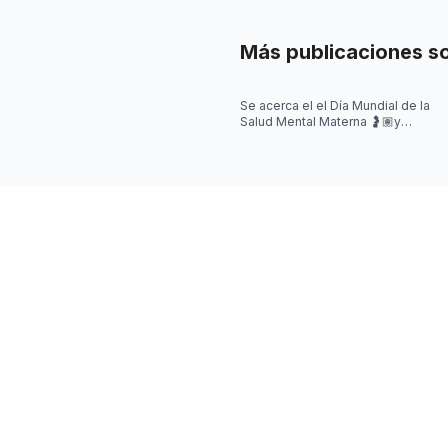
Más publicaciones s
Se acerca el el Día Mundial de la
Salud Mental Materna 🤰🏽y
quisimos iniciar la semana
hablando de algo que se escucha
mu