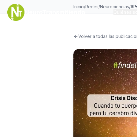
Inicio
/
Redes
/
Neurociencias
/
#P
NeuroTransmitiendo
Quiénes s
Volver a todas las publicaci