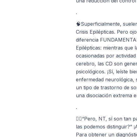
una reducción del control 
.
🧠Superficialmente, suele
Crisis Epilépticas. Pero oj
diferencia FUNDAMENTAL e
Epilépticas: mientras que l
ocasionadas por actividad
cerebro, las CD son gen
psicológicos. ¡Sí, leíste b
enfermedad neurológica, 
un tipo de trastorno de s
una disociación extrema e
.
👩‍⚕️“Pero, NT, sí son tan
las podemos distinguir?” ¡
Para obtener un diagnósti