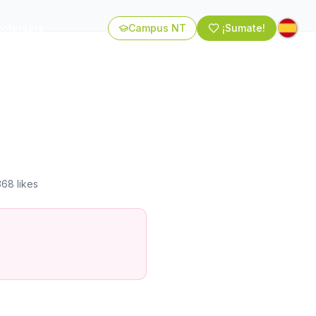
coterapia
Campus NT
¡Sumate!
368
likes