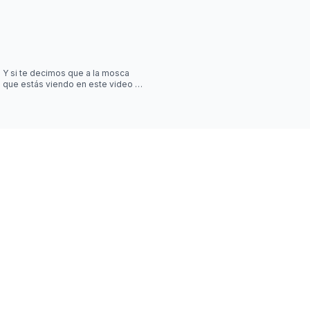
Y si te decimos que a la mosca
que estás viendo en este video la
controla una simulación?? Desliza
las imágenes para sab