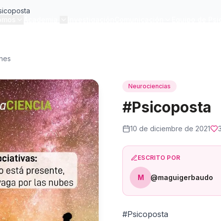
sicoposta
omos
Academia
Investigación
Comunicación
Equipo de Psi
ones
Neurociencias
#Psicoposta
10 de diciembre de 2021
ESCRITO POR
M
@maguigerbaudo
#Psicoposta