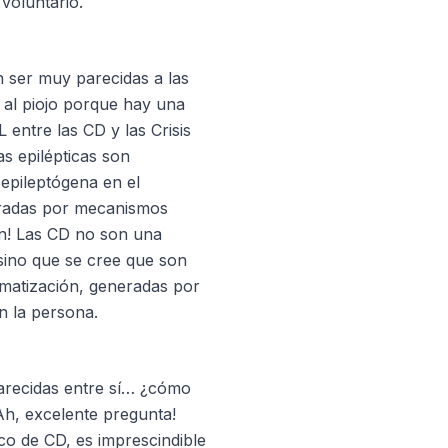
voluntario.
n ser muy parecidas a las
o al piojo porque hay una
ntre las CD y las Crisis
as epilépticas son
 epileptógena en el
eradas por mecanismos
ien! Las CD no son una
sino que se cree que son
omatización, generadas por
n la persona.
 parecidas entre sí… ¿cómo
Ah, excelente pregunta!
co de CD, es imprescindible