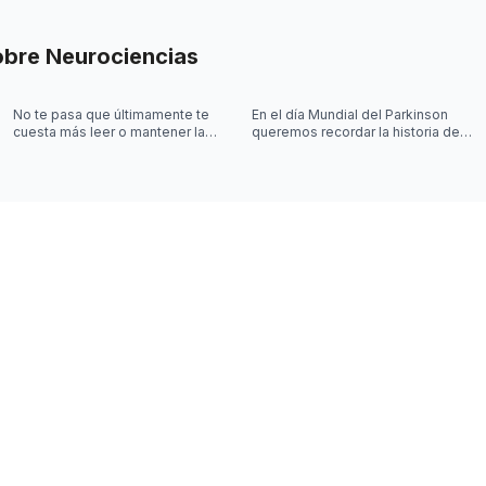
obre
Neurociencias
No te pasa que últimamente te
En el día Mundial del Parkinson
cuesta más leer o mantener la
queremos recordar la historia de
concentración al leer? 🤓
Joy Milne y cómo las
investigaciones sobre el
Parkinson