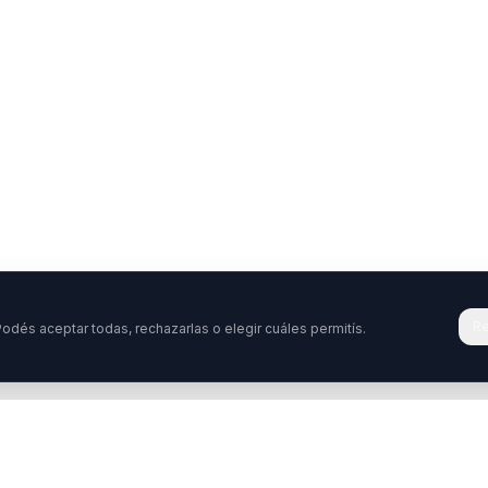
Re
odés aceptar todas, rechazarlas o elegir cuáles permitís.