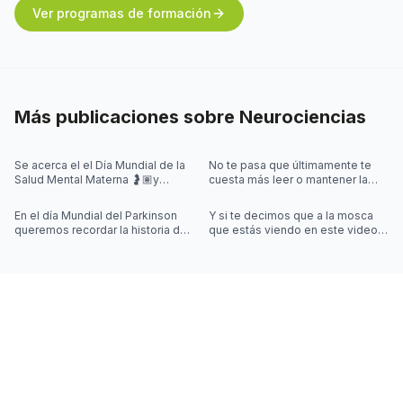
Ver programas de formación
Más publicaciones sobre
Neurociencias
Se acerca el el Día Mundial de la
No te pasa que últimamente te
Salud Mental Materna 🤰🏽y
cuesta más leer o mantener la
quisimos iniciar la semana
concentración al leer? 🤓
hablando de algo que se escucha
En el día Mundial del Parkinson
Y si te decimos que a la mosca
mu
queremos recordar la historia de
que estás viendo en este video
Joy Milne y cómo las
la controla una simulación??
investigaciones sobre el
Desliza las imágenes para sab
Parkinson