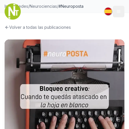
Inicio
/
Redes
/
Neurociencias
/
#Neuroposta
Togg
Volver a todas las publicaciones