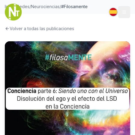
Inicio
/
Redes
/
Neurociencias
/
#Filosamente
Togg
Volver a todas las publicaciones