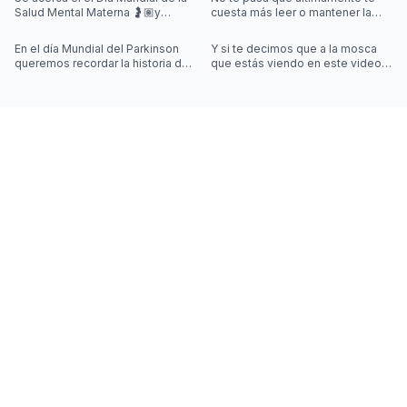
Salud Mental Materna 🤰🏽y
cuesta más leer o mantener la
quisimos iniciar la semana
concentración al leer? 🤓
hablando de algo que se escucha
En el día Mundial del Parkinson
Y si te decimos que a la mosca
mu
queremos recordar la historia de
que estás viendo en este video
Joy Milne y cómo las
la controla una simulación??
investigaciones sobre el
Desliza las imágenes para sab
Parkinson