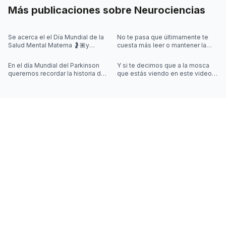
Más publicaciones sobre
Neurociencias
Se acerca el el Día Mundial de la
No te pasa que últimamente te
Salud Mental Materna 🤰🏽y
cuesta más leer o mantener la
quisimos iniciar la semana
concentración al leer? 🤓
hablando de algo que se escucha
En el día Mundial del Parkinson
Y si te decimos que a la mosca
mu
queremos recordar la historia de
que estás viendo en este video
Joy Milne y cómo las
la controla una simulación??
investigaciones sobre el
Desliza las imágenes para sab
Parkinson