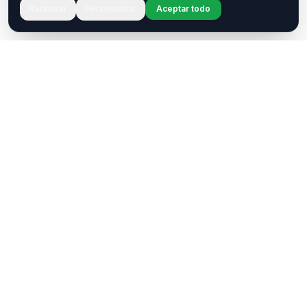
Rechazar
Personalizar
Aceptar todo
¿Tenés una pregunta o querés
colaborar?
Estamos acá para ayudarte. Ponete en contacto
con nosotros.
Contactar
WhatsApp
Enterate de nuestros eventos
NeuroTransmitiendo