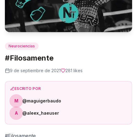
Neurociencias
#Filosamente
9 de septiembre de 2021
281
likes
ESCRITO POR
M
@maguigerbaudo
A
@aleex_haeuser
#Filosamente