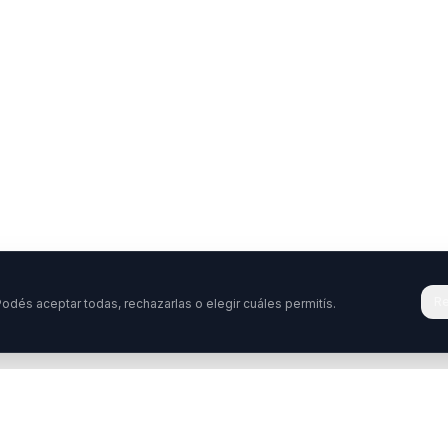
Re
odés aceptar todas, rechazarlas o elegir cuáles permitís.