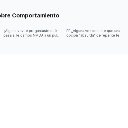
obre
Comportamiento
¿Alguna vez te preguntaste qué
😵‍💫 ¿Alguna vez sentiste que una
pasa si le damos NMDA a un pulpo
opción “absurda” de repente te
🐙? ¡En este posteo te contamos!
hacía elegir más fácil?