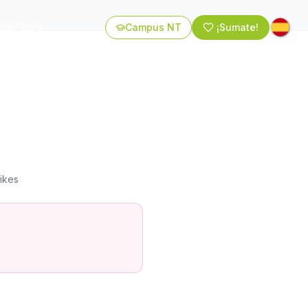
coterapia
Campus NT
¡Sumate!
ikes