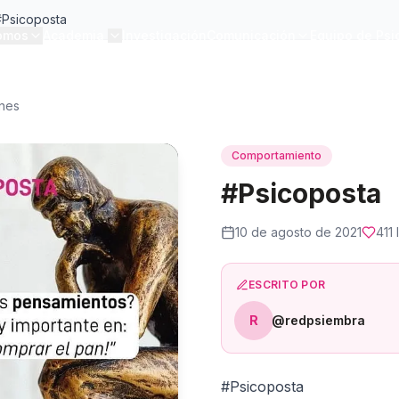
#Psicoposta
omos
Academia
Investigación
Comunicación
Equipo de Psi
ones
Comportamiento
#Psicoposta
10 de agosto de 2021
411
l
ESCRITO POR
R
@redpsiembra
#Psicoposta