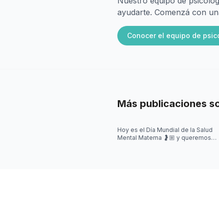
Nuestro equipo de psicólog
ayudarte. Comenzá con una 
Conocer el equipo de psic
Más publicaciones s
Hoy es el Día Mundial de la Salud
Mental Materna 🤰🏼 y queremos
visibilizar que en este momento,
también pueden aparecer