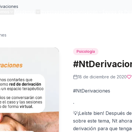
ivaciones
omos
Academia
Investigación
Comunicación
Equipo de Psi
ones
Psicología
#NtDerivacio
18 de diciembre de 2020
#NtDerivaciones
.
💡¡Leíste bien! Después d
sobre este tema, Nt ahora
derivación para que tenga