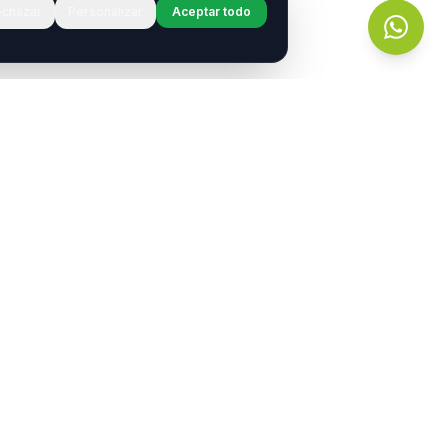
chazar
Personalizar
Aceptar todo
r?
s.
entos
Contacto
contacto@neurotransmitiendo.org
portamiento
+54 9 11 2789-8315