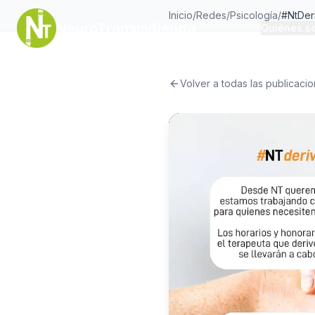
Inicio
/
Redes
/
Psicología
/
#NtDer
NeuroTransmitiendo
Quiénes s
Volver a todas las publicaci