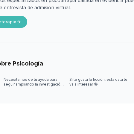
os especializados en psicoterapia basada en evidencia pu
entrevista de admisión virtual.
oterapia
obre
Psicología
Necesitamos de tu ayuda para
Si te gusta la ficción, esta data te
seguir ampliando la investigación
va a interesar 🤓
sobre videojuegos 🎮🤓