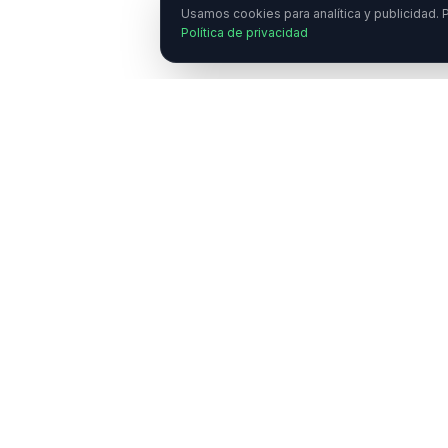
Usamos cookies para analítica y publicidad. P
Política de privacidad
¿
E
C
Enlaces Ráp
NeuroTransmitiendo
Quiénes somo
Comunicar de forma transparente sobre
neurociencias y psicología científica.
Academia