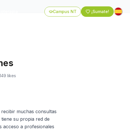
coterapia
Campus NT
¡Sumate!
nes
149
likes
e recibir muchas consultas
 tiene su propia red de
s acceso a profesionales