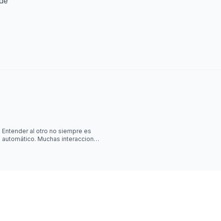
ede
Entender al otro no siempre es
automático. Muchas interacciones
sociales requieren algo más que
escuchar palabras, y jus