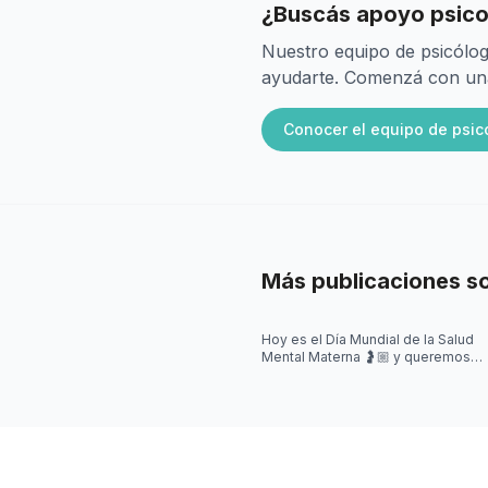
¿Buscás apoyo psico
Nuestro equipo de psicólog
ayudarte. Comenzá con una 
Conocer el equipo de psic
Más publicaciones s
Hoy es el Día Mundial de la Salud
Mental Materna 🤰🏼 y queremos
visibilizar que en este momento,
también pueden aparecer