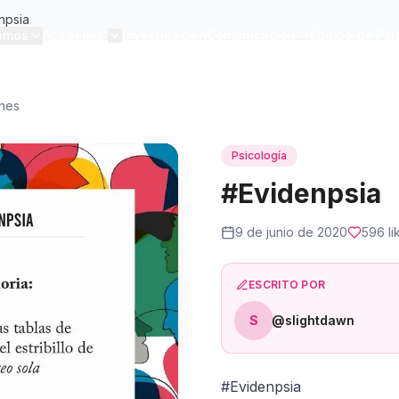
npsia
omos
Academia
Investigación
Comunicación
Equipo de Psi
ones
Psicología
#Evidenpsia
9 de junio de 2020
596
li
ESCRITO POR
S
@slightdawn
#Evidenpsia