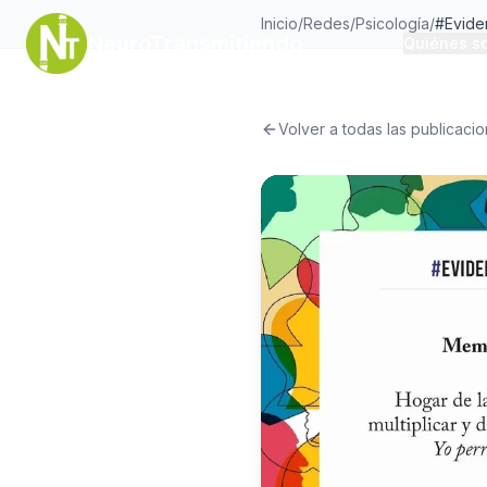
Inicio
/
Redes
/
Psicología
/
#Evide
NeuroTransmitiendo
Quiénes s
Volver a todas las publicaci