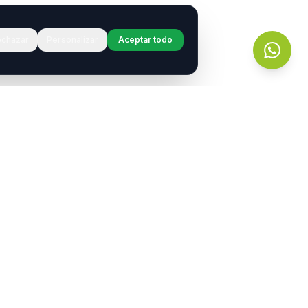
chazar
Personalizar
Aceptar todo
r?
s.
entos
Contacto
contacto@neurotransmitiendo.org