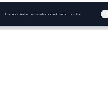
Re
odés aceptar todas, rechazarlas o elegir cuáles permitís.
Tenés una pregunta o querés colabora
stamos acá para ayudarte. Ponete en contacto con nosotro
ontactar
WhatsApp
Enterate de nuestros ev
idos
Programas
s
Diplomatura en Neurociencias