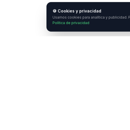
🍪 Cookies y privacidad
Usamos cookies para analítica y publicidad. P
Política de privacidad
¿
E
C
Enlaces Ráp
NeuroTransmitiendo
Quiénes somo
Comunicar de forma transparente sobre