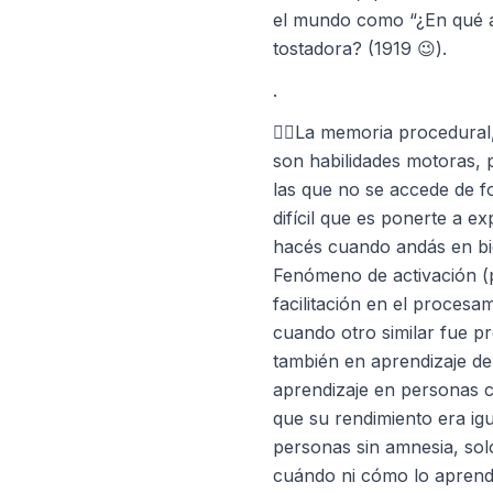
el mundo como “¿En qué a
tostadora? (1919 😉).
.
🚴‍♀️La memoria procedural
son habilidades motoras, p
las que no se accede de f
difícil que es ponerte a e
hacés cuando andás en bici
Fenómeno de activación (p
facilitación en el procesa
cuando otro similar fue p
también en aprendizaje de 
aprendizaje en personas 
que su rendimiento era ig
personas sin amnesia, so
cuándo ni cómo lo aprend