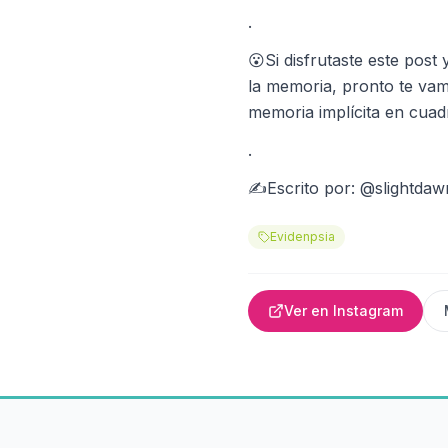
.
😮Si disfrutaste este post
la memoria, pronto te vam
memoria implícita en cuad
.
✍Escrito por: @slightdaw
Evidenpsia
Ver en Instagram