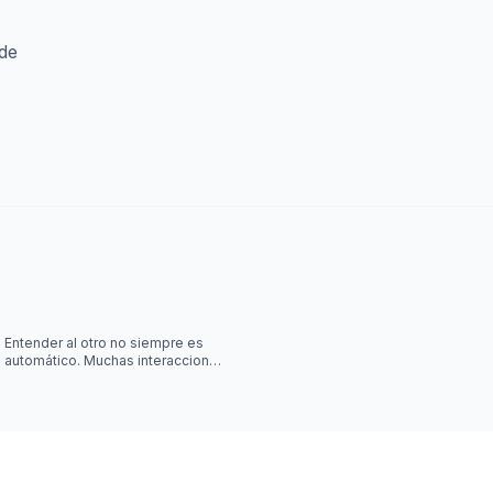
ede
Entender al otro no siempre es
automático. Muchas interacciones
sociales requieren algo más que
escuchar palabras, y jus