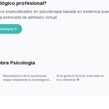
lógico profesional?
os especializados en psicoterapia basada en evidencia pu
entrevista de admisión virtual.
oterapia
obre
Psicología
Necesitamos de tu ayuda para
Si te gusta la ficción, esta data te
seguir ampliando la investigación
va a interesar 🤓
sobre videojuegos 🎮🤓