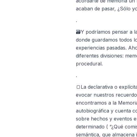
acordarte de memoria un 
acaban de pasar, ¿Sólo yo
.
🗃️Y podríamos pensar a 
donde guardamos todos lo
experiencias pasadas. Aho
diferentes divisiones: mem
procedural.
.
🍞La declarativa o explíci
evocar nuestros recuerdos
encontramos a la Memoria
autobiográfica y cuenta c
sobre hechos y eventos e
determinado ( “¿Qué comi
semántica, que almacena i