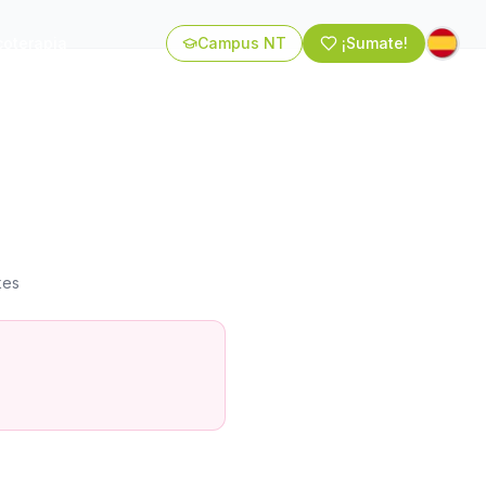
coterapia
Campus NT
¡Sumate!
kes