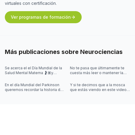
virtuales con certificación.
Ver programas de formación
Más publicaciones sobre
Neurociencias
Se acerca el el Día Mundial de la
No te pasa que últimamente te
Salud Mental Materna 🤰🏽y
cuesta más leer o mantener la
quisimos iniciar la semana
concentración al leer? 🤓
hablando de algo que se escucha
En el día Mundial del Parkinson
Y si te decimos que a la mosca
mu
queremos recordar la historia de
que estás viendo en este video
Joy Milne y cómo las
la controla una simulación??
investigaciones sobre el
Desliza las imágenes para sab
Parkinson