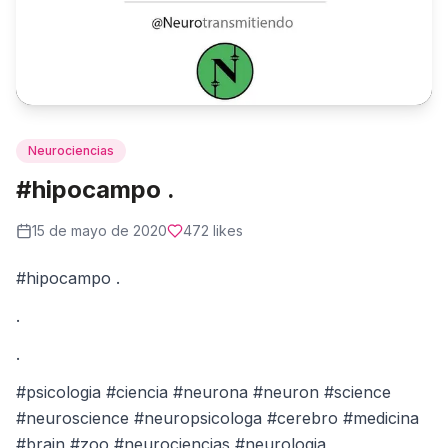
Neurociencias
#hipocampo .
15 de mayo de 2020
472
likes
#hipocampo .
.
.
#psicologia #ciencia #neurona #neuron #science
#neuroscience #neuropsicologa #cerebro #medicina
#brain #zoo #neurociencias #neurologia