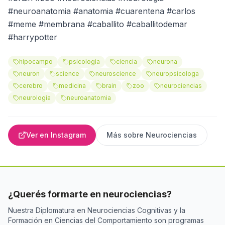
#neuroanatomia #anatomia #cuarentena #carlos
#meme #membrana #caballito #caballitodemar
#harrypotter
hipocampo
psicologia
ciencia
neurona
neuron
science
neuroscience
neuropsicologa
cerebro
medicina
brain
zoo
neurociencias
neurologia
neuroanatomia
Ver en Instagram
Más sobre
Neurociencias
¿Querés formarte en neurociencias?
Nuestra Diplomatura en Neurociencias Cognitivas y la
Formación en Ciencias del Comportamiento son programas