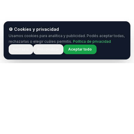
🍪 Cookies y privacidad
Usamos cookies para analítica y publicidad. Podés aceptar todas,
rechazarlas o elegir cuáles permitís.
Política de privacidad
Rechazar
Personalizar
Aceptar todo
¿Tenés una pregunta o querés
colaborar?
Estamos acá para ayudarte. Ponete en contacto
con nosotros.
Contactar