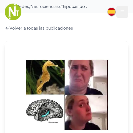
Inicio
/
Redes
/
Neurociencias
/
#hipocampo .
Togg
Volver a todas las publicaciones