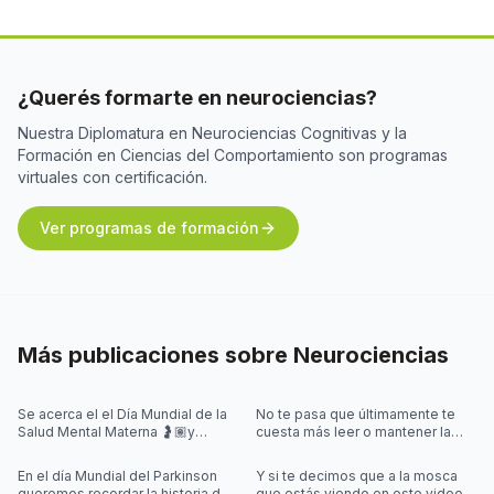
¿Querés formarte en neurociencias?
Nuestra Diplomatura en Neurociencias Cognitivas y la
Formación en Ciencias del Comportamiento son programas
virtuales con certificación.
Ver programas de formación
Más publicaciones sobre
Neurociencias
Se acerca el el Día Mundial de la
No te pasa que últimamente te
Salud Mental Materna 🤰🏽y
cuesta más leer o mantener la
quisimos iniciar la semana
concentración al leer? 🤓
hablando de algo que se escucha
En el día Mundial del Parkinson
Y si te decimos que a la mosca
mu
queremos recordar la historia de
que estás viendo en este video