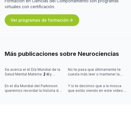
Formación en Ciencias del Comportamiento son programas
virtuales con certificación.
Ver programas de formación
Más publicaciones sobre
Neurociencias
Se acerca el el Día Mundial de la
No te pasa que últimamente te
Salud Mental Materna 🤰🏽y
cuesta más leer o mantener la
quisimos iniciar la semana
concentración al leer? 🤓
hablando de algo que se escucha
En el día Mundial del Parkinson
Y si te decimos que a la mosca
mu
queremos recordar la historia de
que estás viendo en este video
Joy Milne y cómo las
la controla una simulación??
investigaciones sobre el
Desliza las imágenes para sab
Parkinson