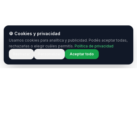
🍪 Cookies y privacidad
Usamos cookies para analítica y publicidad. Podés aceptar todas,
rechazarlas o elegir cuáles permitís.
Política de privacidad
Rechazar
Personalizar
Aceptar todo
¿Tenés una pregunta o querés
colaborar?
Estamos acá para ayudarte. Ponete en contacto
con nosotros.
Contactar