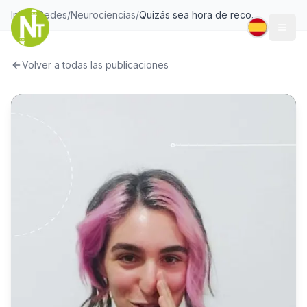
Inicio
/
Redes
/
Neurociencias
/
Quizás sea hora de reconciliarse con el estrés y empezar a fidgetear y acariciar más seguido a nuestro michi o firulais,
Togg
Volver a todas las publicaciones