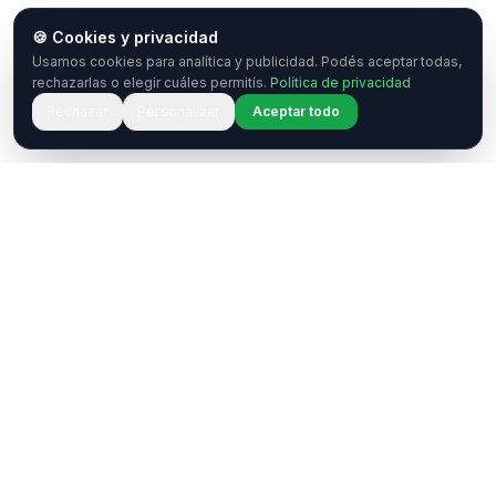
🍪 Cookies y privacidad
Usamos cookies para analítica y publicidad. Podés aceptar todas,
rechazarlas o elegir cuáles permitís.
Política de privacidad
Rechazar
Personalizar
Aceptar todo
¿Tenés una pregunta o querés
colaborar?
Estamos acá para ayudarte. Ponete en contacto
con nosotros.
Contactar
WhatsApp
Enterate de nuestros eventos