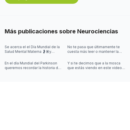
Más publicaciones sobre
Neurociencias
Se acerca el el Día Mundial de la
No te pasa que últimamente te
Salud Mental Materna 🤰🏽y
cuesta más leer o mantener la
quisimos iniciar la semana
concentración al leer? 🤓
hablando de algo que se escucha
En el día Mundial del Parkinson
Y si te decimos que a la mosca
mu
queremos recordar la historia de
que estás viendo en este video
Joy Milne y cómo las
la controla una simulación??
investigaciones sobre el
Desliza las imágenes para sab
Parkinson