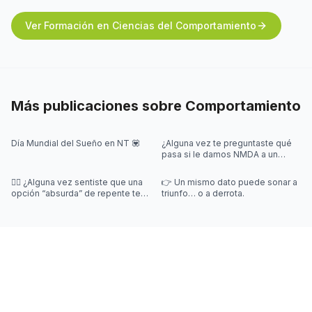
Ver Formación en Ciencias del Comportamiento
Más publicaciones sobre
Comportamiento
Día Mundial del Sueño en NT 💟
¿Alguna vez te preguntaste qué
pasa si le damos NMDA a un
pulpo 🐙? ¡En este posteo te
contamos!
😵‍💫 ¿Alguna vez sentiste que una
👉 Un mismo dato puede sonar a
opción “absurda” de repente te
triunfo… o a derrota.
hacía elegir más fácil?