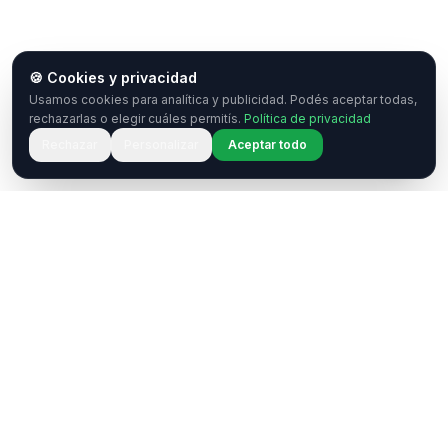
🍪 Cookies y privacidad
Usamos cookies para analítica y publicidad. Podés aceptar todas,
rechazarlas o elegir cuáles permitís.
Política de privacidad
Rechazar
Personalizar
Aceptar todo
¿Tenés una pregunta o querés
colaborar?
Estamos acá para ayudarte. Ponete en contacto
con nosotros.
Contactar
WhatsApp