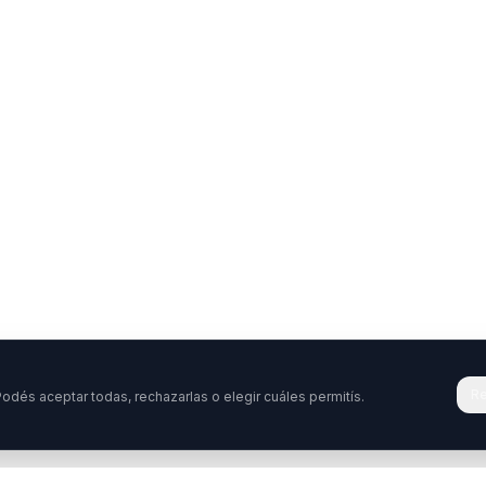
Re
odés aceptar todas, rechazarlas o elegir cuáles permitís.