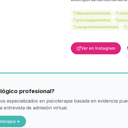
Neurotransmitiendo
cien
psicologíacientifica
psic
comportamientohumano
Ver en Instagram
lógico profesional?
os especializados en psicoterapia basada en evidencia pu
entrevista de admisión virtual.
oterapia