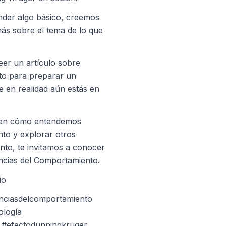
nder algo básico, creemos
s sobre el tema de lo que
eer un artículo sobre
isto para preparar un
 en realidad aún estás en
r en cómo entendemos
to y explorar otros
to, te invitamos a conocer
ncias del Comportamiento.
io
nciasdelcomportamiento
ología
#efectodunningkruger