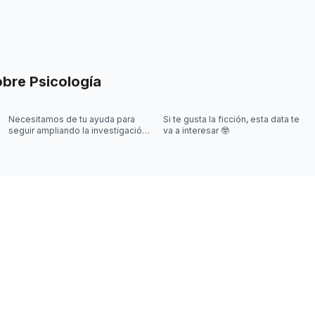
obre
Psicología
Necesitamos de tu ayuda para
Si te gusta la ficción, esta data te
seguir ampliando la investigación
va a interesar 🤓
sobre videojuegos 🎮🤓