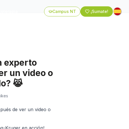
coterapia
Campus NT
¡Sumate!
n experto
r un video o
lo? 😹
likes
spués de ver un video o
ng-Kruger en acción!