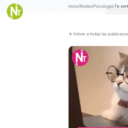
Inicio
/
Redes
/
Psicología
/
NeuroTransmitiendo
Quiénes s
Volver a todas las publicaci