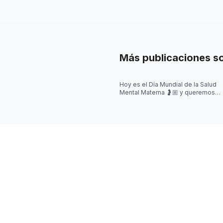
Más publicaciones s
Hoy es el Día Mundial de la Salud
Mental Materna 🤰🏼 y queremos
visibilizar que en este momento,
también pueden aparecer