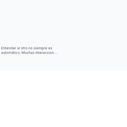
Entender al otro no siempre es
automático. Muchas interacciones
sociales requieren algo más que
escuchar palabras, y jus