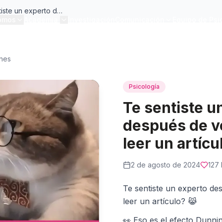
Te sentiste un experto después de ver un video o leer un artículo?
omos
Academia
Investigación
Comunicación
Equipo de Psi
ones
Psicología
Te sentiste u
después de ve
leer un artícu
2 de agosto de 2024
127
Te sentiste un experto de
leer un artículo? 😹
👀 Eso es el efecto Dunni