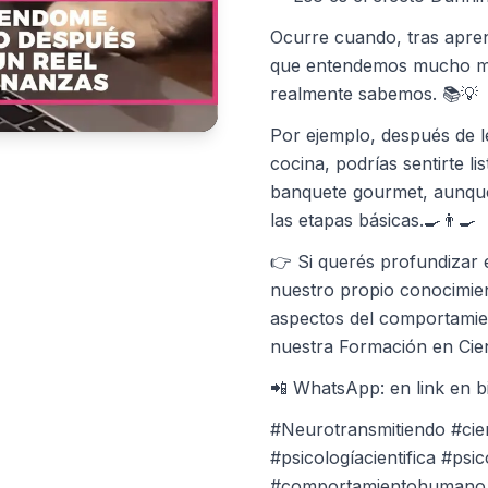
Ocurre cuando, tras apre
que entendemos mucho má
realmente sabemos. 📚💡
Por ejemplo, después de l
cocina, podrías sentirte l
banquete gourmet, aunque
las etapas básicas.🍳👨‍🍳
👉 Si querés profundiza
nuestro propio conocimien
aspectos del comportamien
nuestra Formación en Cie
📲 WhatsApp: en link en b
#Neurotransmitiendo #cie
#psicologíacientifica #psic
#comportamientohumano 