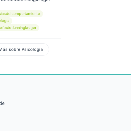
ciasdelcomportamiento
ología
efectodunningkruger
Más sobre
Psicología
ede