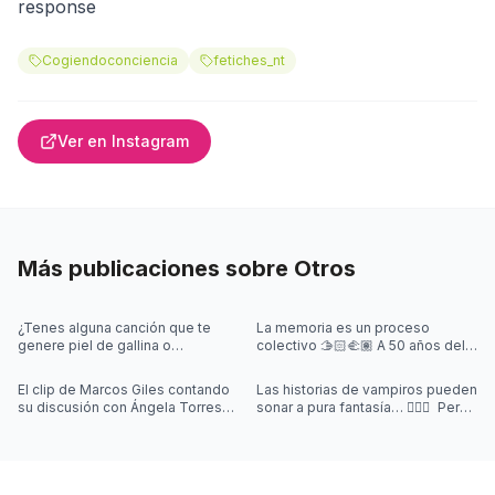
response
Cogiendoconciencia
fetiches_nt
Ver en Instagram
Más publicaciones sobre
Otros
¿Tenes alguna canción que te
La memoria es un proceso
genere piel de gallina o
colectivo 🫱🏻‍🫲🏽 A 50 años del
sensación de escalofríos?
último golpe cívico-militar, es
¿Sentiste que perdías la noción
nuestro deber mantener viva esa
El clip de Marcos Giles contando
Las historias de vampiros pueden
del tiemp
m
su discusión con Ángela Torres
sonar a pura fantasía… 🧛‍♂️✨ Pero
se hizo viral en segundos. Y
muchas nacieron de síntomas
aunque amamos un buen story
que nadie podía explicar.