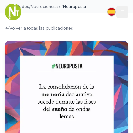
Inicio
/
Redes
/
Neurociencias
/
#Neuroposta
Togg
Volver a todas las publicaciones