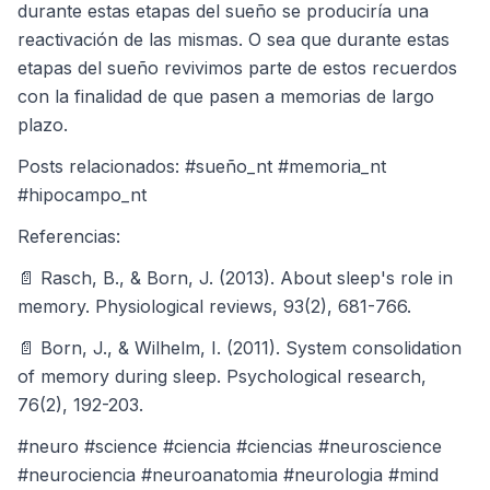
durante estas etapas del sueño se produciría una
reactivación de las mismas. O sea que durante estas
etapas del sueño revivimos parte de estos recuerdos
con la finalidad de que pasen a memorias de largo
plazo.
Posts relacionados: #sueño_nt #memoria_nt
#hipocampo_nt
Referencias:
📄 Rasch, B., & Born, J. (2013). About sleep's role in
memory. Physiological reviews, 93(2), 681-766.
📄 Born, J., & Wilhelm, I. (2011). System consolidation
of memory during sleep. Psychological research,
76(2), 192-203.
#neuro #science #ciencia #ciencias #neuroscience
#neurociencia #neuroanatomia #neurologia #mind