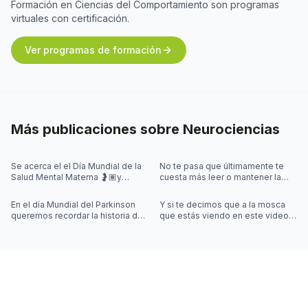
Formación en Ciencias del Comportamiento son programas
virtuales con certificación.
Ver programas de formación
Más publicaciones sobre
Neurociencias
Se acerca el el Día Mundial de la
No te pasa que últimamente te
Salud Mental Materna 🤰🏽y
cuesta más leer o mantener la
quisimos iniciar la semana
concentración al leer? 🤓
hablando de algo que se escucha
En el día Mundial del Parkinson
Y si te decimos que a la mosca
mu
queremos recordar la historia de
que estás viendo en este video
Joy Milne y cómo las
la controla una simulación??
investigaciones sobre el
Desliza las imágenes para sab
Parkinson