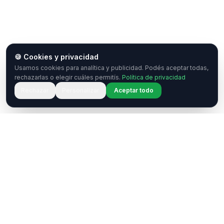
🍪 Cookies y privacidad
Usamos cookies para analítica y publicidad. Podés aceptar todas,
rechazarlas o elegir cuáles permitís.
Política de privacidad
Rechazar
Personalizar
Aceptar todo
¿Tenés una pregunta o querés
colaborar?
Estamos acá para ayudarte. Ponete en contacto
con nosotros.
Contactar