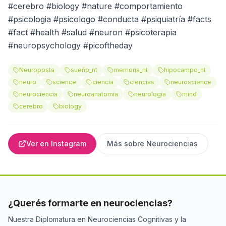
#cerebro #biology #nature #comportamiento
#psicologia #psicologo #conducta #psiquiatría #facts
#fact #health #salud #neuron #psicoterapia
#neuropsychology #picoftheday
Neuroposta
sueño_nt
memoria_nt
hipocampo_nt
neuro
science
ciencia
ciencias
neuroscience
neurociencia
neuroanatomia
neurologia
mind
cerebro
biology
Ver en Instagram
Más sobre
Neurociencias
¿Querés formarte en neurociencias?
Nuestra Diplomatura en Neurociencias Cognitivas y la